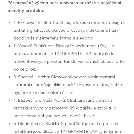
Pět přesvědčivých a persuasivních odrážek s největšími
benefity produktu:
1. Exkluzivní Vzhled: Kombinujte luxus a moderní design s
unikátní grafitovou barvou a kovovým dekorem, který
dodá vašemu interiéru šmrnc a eleganci.
2. Vysoká Funkčnost: Díky otěruvzdornosti třídy III a
mrazuvzdornosti se TIN GRAPHITE LAP hodí jak do
frekventovaných prostor, tak do venkovních oblastí, a to
po celý rok.
3. Snadná Údržba: Glazovaný povrch s minimálními
spárami usnadňuje úklid a udržuje vaše prostory čisté a
hygienické s minimálním úsilím.
4. Bezpečí pro Vaše Kroků: Strukturovaný povrch s
protiskluzovými vlastnostmi R9 A zajišťuje stabilitu a
bezpečnost pohybu pro vás a vaše blízké.
5. Dlouhotrvající Kvalita: S prvotřídní jakostí a precizní
rektifikací jsou dlaždice TIN GRAPHITE LAP synonymem