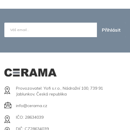
Přihlásit
Provozovatel: Yofi s.r.o., Nádražní 100, 739 91
Jablunkov, Česká republika
info@cerama.cz
IČO: 28634039
DIČ: CZ28634039