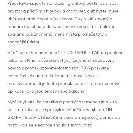
Představte si, jak tento luxusní grafitový odstín oživí váš
prostor a přidá mu hloubku a charakter, aniž byste museli
obětovat praktičnost a funkčnost. Díky rektifikovaným
hranám dosáhnete dokonalého vzhledu s minimálními
spárami, což znamená méně místa pro nečistoty a
snadnější údržbu.
Ať už se rozhodnete položit TIN GRAPHITE LAP na podlahu
nebo na stěnu, můžete si být jisti, že jeho strukturovaný
povrch s protiskluzovými vlastnostmi R9 A poskytne
bezpečný základ pro každou místnost. Navíc s
mrazuvzdorností je tento produkt ideální i pro exteriérové
aplikace, jako jsou terasy nebo balkony.
Nyní, když víte, že estetika a praktičnost mohou jít ruku v
ruce, proč byste se spokojili s méně? Investujte do TIN
GRAPHITE LAP 119,8x59,8 a transformujte svůj domov do
místa, kde se elegance snoubí s trvanlivostí.