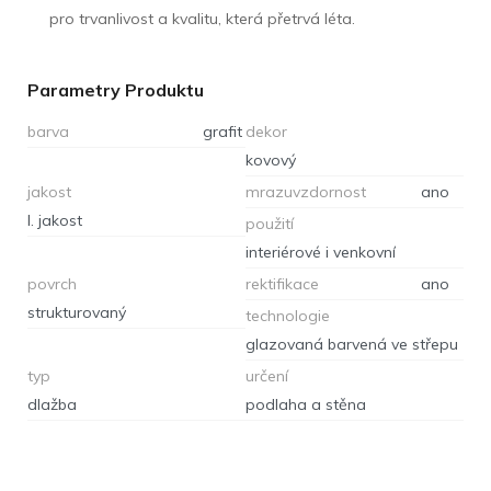
pro trvanlivost a kvalitu, která přetrvá léta.
Parametry Produktu
barva
grafit
dekor
kovový
jakost
mrazuvzdornost
ano
I. jakost
použití
interiérové i venkovní
povrch
rektifikace
ano
strukturovaný
technologie
glazovaná barvená ve střepu
typ
určení
dlažba
podlaha a stěna