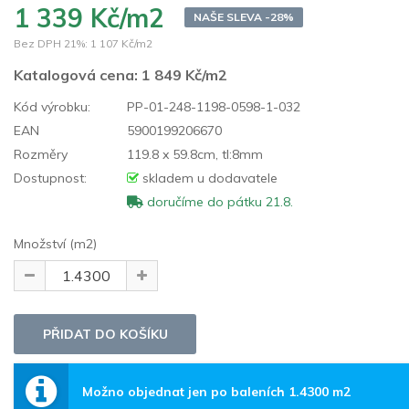
1 339 Kč/m2
NAŠE SLEVA -28%
Bez DPH 21%:
1 107 Kč/m2
Katalogová cena:
1 849 Kč/m2
Kód výrobku:
PP-01-248-1198-0598-1-032
EAN
5900199206670
Rozměry
119.8 x 59.8cm, tl:8mm
Dostupnost:
skladem u dodavatele
doručíme do pátku 21.8.
Množství (m2)
Možno objednat jen po baleních 1.4300 m2