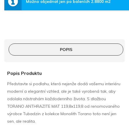
Možno objednat jen po baleních 2.8800 m2
POPIS
Popis Produktu
Představte si podlahu, která nejenže dodá vašemu interiéru
moderní a elegantní vzhled, ale je také vyrobená tak, aby
odolala nástrahám každodenního života. S dlažbou
TORANO ANTHRAZITE MAT 119,8x119,8 od renomovaného
výrobce Tubadzin z kolekce Monolith Torano toto není jen
sen, ale realita.