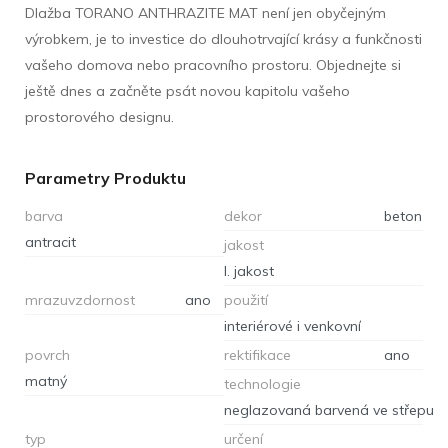
Dlažba TORANO ANTHRAZITE MAT není jen obyčejným
výrobkem, je to investice do dlouhotrvající krásy a funkčnosti
vašeho domova nebo pracovního prostoru. Objednejte si
ještě dnes a začněte psát novou kapitolu vašeho
prostorového designu.
Parametry Produktu
barva
dekor
beton
antracit
jakost
I. jakost
mrazuvzdornost
ano
použití
interiérové i venkovní
povrch
rektifikace
ano
matný
technologie
neglazovaná barvená ve střepu
typ
určení