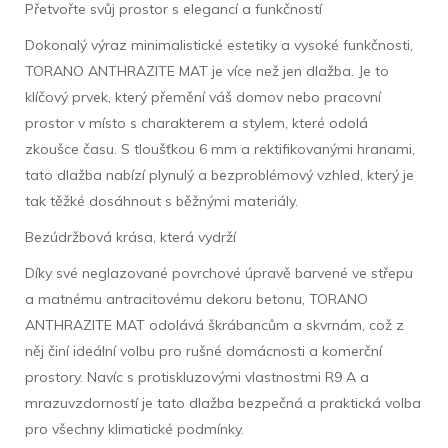
Přetvořte svůj prostor s elegancí a funkčností
Dokonalý výraz minimalistické estetiky a vysoké funkčnosti,
TORANO ANTHRAZITE MAT je více než jen dlažba. Je to
klíčový prvek, který přemění váš domov nebo pracovní
prostor v místo s charakterem a stylem, které odolá
zkoušce času. S tloušťkou 6 mm a rektifikovanými hranami,
tato dlažba nabízí plynulý a bezproblémový vzhled, který je
tak těžké dosáhnout s běžnými materiály.
Bezúdržbová krása, která vydrží
Díky své neglazované povrchové úpravě barvené ve střepu
a matnému antracitovému dekoru betonu, TORANO
ANTHRAZITE MAT odolává škrábancům a skvrnám, což z
něj činí ideální volbu pro rušné domácnosti a komerční
prostory. Navíc s protiskluzovými vlastnostmi R9 A a
mrazuvzdorností je tato dlažba bezpečná a praktická volba
pro všechny klimatické podmínky.