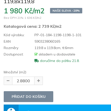
119,8x119,8
1 980 Kč/m2
NAŠE SLEVA -28%
Bez DPH 21%:
1 636 Kč/m2
Katalogová cena:
2 739 Kč/m2
Kód výrobku:
PP-01-184-1198-1198-1-101
EAN
5903238060165
Rozměry
119.8 x 119.8cm, tl:6mm
Dostupnost:
skladem u dodavatele
doručíme do pátku 21.8.
Množství (m2)