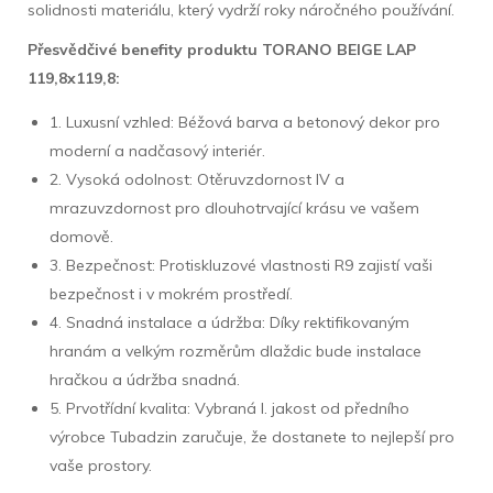
solidnosti materiálu, který vydrží roky náročného používání.
Přesvědčivé benefity produktu TORANO BEIGE LAP
119,8x119,8:
1. Luxusní vzhled: Béžová barva a betonový dekor pro
moderní a nadčasový interiér.
2. Vysoká odolnost: Otěruvzdornost IV a
mrazuvzdornost pro dlouhotrvající krásu ve vašem
domově.
3. Bezpečnost: Protiskluzové vlastnosti R9 zajistí vaši
bezpečnost i v mokrém prostředí.
4. Snadná instalace a údržba: Díky rektifikovaným
hranám a velkým rozměrům dlaždic bude instalace
hračkou a údržba snadná.
5. Prvotřídní kvalita: Vybraná I. jakost od předního
výrobce Tubadzin zaručuje, že dostanete to nejlepší pro
vaše prostory.