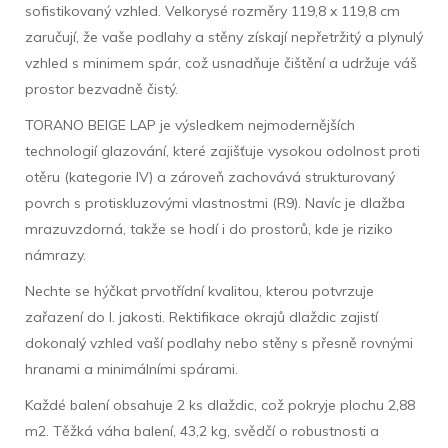
sofistikovaný vzhled. Velkorysé rozměry 119,8 x 119,8 cm
zaručují, že vaše podlahy a stěny získají nepřetržitý a plynulý
vzhled s minimem spár, což usnadňuje čištění a udržuje váš
prostor bezvadně čistý.
TORANO BEIGE LAP je výsledkem nejmodernějších
technologií glazování, které zajišťuje vysokou odolnost proti
otěru (kategorie IV) a zároveň zachovává strukturovaný
povrch s protiskluzovými vlastnostmi (R9). Navíc je dlažba
mrazuvzdorná, takže se hodí i do prostorů, kde je riziko
námrazy.
Nechte se hýčkat prvotřídní kvalitou, kterou potvrzuje
zařazení do I. jakosti. Rektifikace okrajů dlaždic zajistí
dokonalý vzhled vaší podlahy nebo stěny s přesně rovnými
hranami a minimálními spárami.
Každé balení obsahuje 2 ks dlaždic, což pokryje plochu 2,88
m2. Těžká váha balení, 43,2 kg, svědčí o robustnosti a