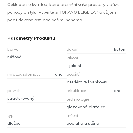
Obklopte se kvalitou, která promění vaše prostory v oázu
pohody a stylu. Vyberte si TORANO BEIGE LAP a užijte si
pocit dokonalosti pod vašimi nohama.
Parametry Produktu
barva
dekor
beton
béžová
jakost
I. jakost
mrazuvzdornost
ano
použití
interiérové i venkovní
povrch
rektifikace
ano
strukturovaný
technologie
glazovaná dlaždice
typ
určení
dlažba
podlaha a stěna