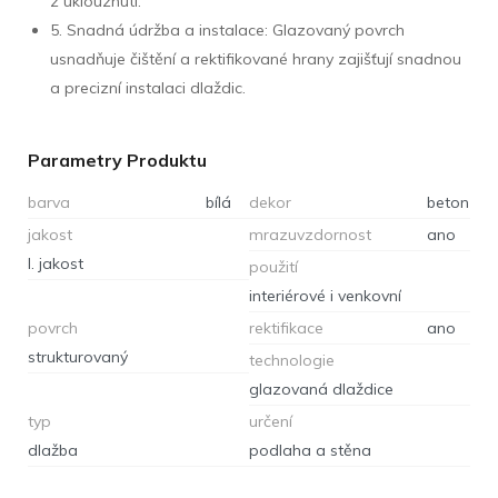
z uklouznutí.
5. Snadná údržba a instalace: Glazovaný povrch
usnadňuje čištění a rektifikované hrany zajišťují snadnou
a precizní instalaci dlaždic.
Parametry Produktu
barva
bílá
dekor
beton
jakost
mrazuvzdornost
ano
I. jakost
použití
interiérové i venkovní
povrch
rektifikace
ano
strukturovaný
technologie
glazovaná dlaždice
typ
určení
dlažba
podlaha a stěna