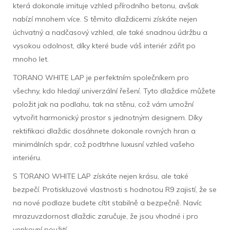
která dokonale imituje vzhled přírodního betonu, avšak
nabízí mnohem více. S těmito dlaždicemi získáte nejen
úchvatný a nadčasový vzhled, ale také snadnou údržbu a
vysokou odolnost, díky které bude váš interiér zářit po
mnoho let.
TORANO WHITE LAP je perfektním společníkem pro
všechny, kdo hledají univerzální řešení. Tyto dlaždice můžete
položit jak na podlahu, tak na stěnu, což vám umožní
vytvořit harmonický prostor s jednotným designem. Díky
rektifikaci dlaždic dosáhnete dokonale rovných hran a
minimálních spár, což podtrhne luxusní vzhled vašeho
interiéru.
S TORANO WHITE LAP získáte nejen krásu, ale také
bezpečí. Protiskluzové vlastnosti s hodnotou R9 zajistí, že se
na nové podlaze budete cítit stabilně a bezpečně. Navíc
mrazuvzdornost dlaždic zaručuje, že jsou vhodné i pro
venkovní použití.