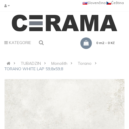
Slovenčina
Čeština
KATEGORIE
0 m2 - 0 Kč
TUBADZIN
Monolith
Torano
TORANO WHITE LAP 59,8x59,8