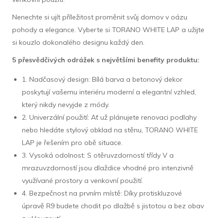
Nenechte si ujít příležitost proměnit svůj domov v oázu
pohody a elegance. Vyberte si TORANO WHITE LAP a užijte
si kouzlo dokonalého designu každý den.
5 přesvědčivých odrážek s největšími benefity produktu:
1. Nadčasový design: Bílá barva a betonový dekor
poskytují vašemu interiéru moderní a elegantní vzhled,
který nikdy nevyjde z módy.
2. Univerzální použití: Ať už plánujete renovaci podlahy
nebo hledáte stylový obklad na stěnu, TORANO WHITE
LAP je řešením pro obě situace.
3. Vysoká odolnost: S otěruvzdorností třídy V a
mrazuvzdorností jsou dlaždice vhodné pro intenzivně
využívané prostory a venkovní použití.
4. Bezpečnost na prvním místě: Díky protiskluzové
úpravě R9 budete chodit po dlažbě s jistotou a bez obav