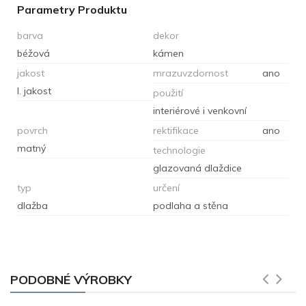
Parametry Produktu
barva
dekor
béžová
kámen
jakost
mrazuvzdornost
ano
I. jakost
použití
interiérové i venkovní
povrch
rektifikace
ano
matný
technologie
glazovaná dlaždice
typ
určení
dlažba
podlaha a stěna
PODOBNÉ VÝROBKY