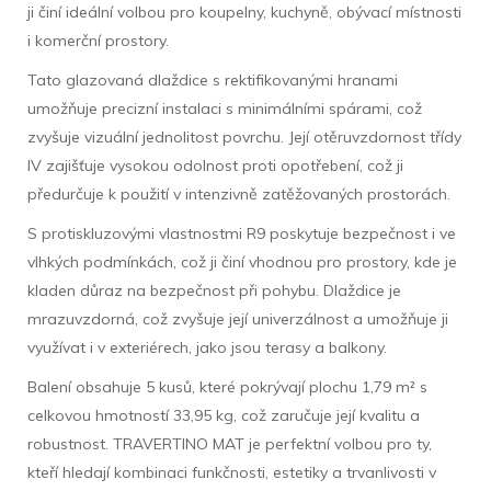
ji činí ideální volbou pro koupelny, kuchyně, obývací místnosti
i komerční prostory.
Tato glazovaná dlaždice s rektifikovanými hranami
umožňuje precizní instalaci s minimálními spárami, což
zvyšuje vizuální jednolitost povrchu. Její otěruvzdornost třídy
IV zajišťuje vysokou odolnost proti opotřebení, což ji
předurčuje k použití v intenzivně zatěžovaných prostorách.
S protiskluzovými vlastnostmi R9 poskytuje bezpečnost i ve
vlhkých podmínkách, což ji činí vhodnou pro prostory, kde je
kladen důraz na bezpečnost při pohybu. Dlaždice je
mrazuvzdorná, což zvyšuje její univerzálnost a umožňuje ji
využívat i v exteriérech, jako jsou terasy a balkony.
Balení obsahuje 5 kusů, které pokrývají plochu 1,79 m² s
celkovou hmotností 33,95 kg, což zaručuje její kvalitu a
robustnost. TRAVERTINO MAT je perfektní volbou pro ty,
kteří hledají kombinaci funkčnosti, estetiky a trvanlivosti v