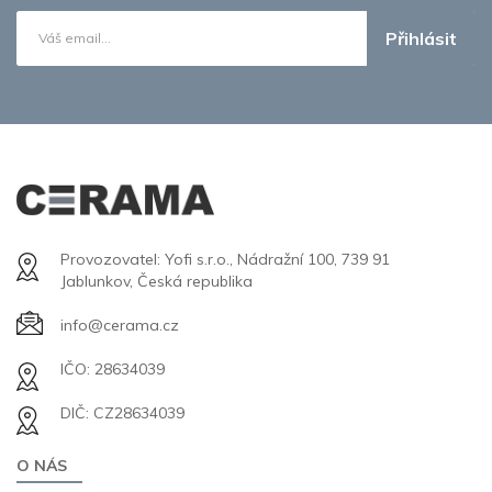
Přihlásit
Provozovatel: Yofi s.r.o., Nádražní 100, 739 91
Jablunkov, Česká republika
info@cerama.cz
IČO: 28634039
DIČ: CZ28634039
O NÁS