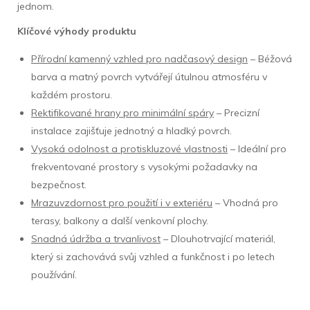
jednom.
Klíčové výhody produktu
Přírodní kamenný vzhled pro nadčasový design
– Béžová
barva a matný povrch vytvářejí útulnou atmosféru v
každém prostoru.
Rektifikované hrany pro minimální spáry
– Precizní
instalace zajišťuje jednotný a hladký povrch.
Vysoká odolnost a protiskluzové vlastnosti
– Ideální pro
frekventované prostory s vysokými požadavky na
bezpečnost.
Mrazuvzdornost pro použití i v exteriéru
– Vhodná pro
terasy, balkony a další venkovní plochy.
Snadná údržba a trvanlivost
– Dlouhotrvající materiál,
který si zachovává svůj vzhled a funkčnost i po letech
používání.