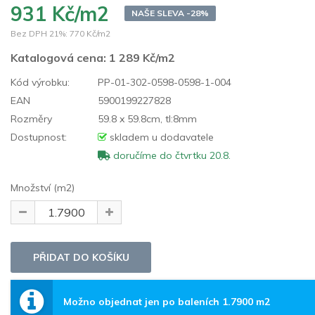
931 Kč/m2
NAŠE SLEVA -28%
Bez DPH 21%:
770 Kč/m2
Katalogová cena:
1 289 Kč/m2
Kód výrobku:
PP-01-302-0598-0598-1-004
EAN
5900199227828
Rozměry
59.8 x 59.8cm, tl:8mm
Dostupnost:
skladem u dodavatele
doručíme do čtvrtku 20.8.
Množství (m2)
Možno objednat jen po baleních 1.7900 m2