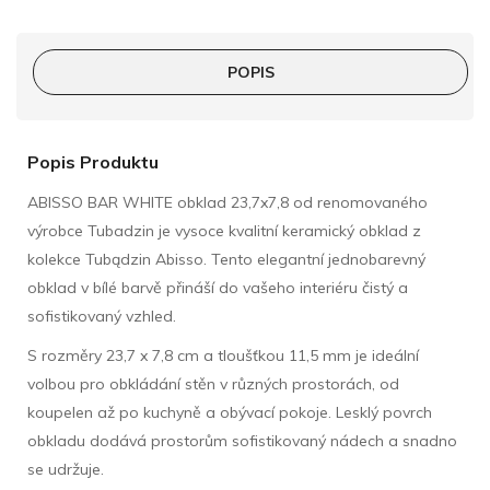
POPIS
Popis Produktu
ABISSO BAR WHITE obklad 23,7x7,8 od renomovaného
výrobce Tubadzin je vysoce kvalitní keramický obklad z
kolekce Tubądzin Abisso. Tento elegantní jednobarevný
obklad v bílé barvě přináší do vašeho interiéru čistý a
sofistikovaný vzhled.
S rozměry 23,7 x 7,8 cm a tloušťkou 11,5 mm je ideální
volbou pro obkládání stěn v různých prostorách, od
koupelen až po kuchyně a obývací pokoje. Lesklý povrch
obkladu dodává prostorům sofistikovaný nádech a snadno
se udržuje.