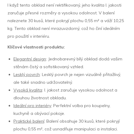
I když tento obklad není rektifikovaný, jeho kvalita I. jakosti
zaručuje přesné rozměry a vysokou odolnost. V balení
naleznete 30 kusů, které pokryjí plochu 0,55 m² a váží 10,25
kg. Tento obklad není mrazuvzdorný, což ho činí ideálním
pro použití v interiéru.
Klíčové vlastnosti produktu:
Elegantní design
: Jednobarevný bílý obklad dodá vašim
stěnám čistý a sofistikovaný vzhled.
Lesklý povrch
: Lesklý povrch je nejen vizuálně přitažlivý,
ale také snadno udržovatelný.
Vysoká kvalita
: I. jakost zaručuje vysokou odolnost a
dlouhou životnost obkladu.
Ideální pro interiéry
: Perfektní volba pro koupelny,
kuchyně a obývací pokoje.
Praktické balení
: Balení obsahuje 30 kusů, které pokryjí
plochu 0,55 m², což usnadňuje manipulaci a instalaci.