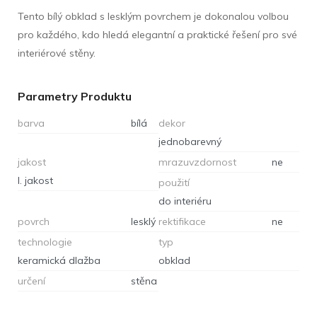
Tento bílý obklad s lesklým povrchem je dokonalou volbou
pro každého, kdo hledá elegantní a praktické řešení pro své
interiérové stěny.
Parametry Produktu
barva
bílá
dekor
jednobarevný
jakost
mrazuvzdornost
ne
I. jakost
použití
do interiéru
povrch
lesklý
rektifikace
ne
technologie
typ
keramická dlažba
obklad
určení
stěna