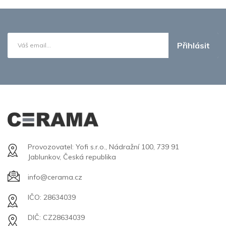
Přihlásit
Provozovatel: Yofi s.r.o., Nádražní 100, 739 91
Jablunkov, Česká republika
info@cerama.cz
IČO: 28634039
DIČ: CZ28634039