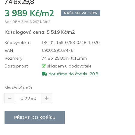
74,8x29,8
3 989 Kč/m2
NAŠE SLEVA -28%
Bez DPH 21%:
3 297 Kč/m2
Katalogová cena:
5 519 Kč/m2
Kód výrobku:
DS-01-159-0298-0748-1-020
EAN
5900199167476
Rozměry
74.8 x 29.8cm, tl:11mm
Dostupnost:
skladem u dodavatele
doručíme do čtvrtku 20.8.
Množství (m2)