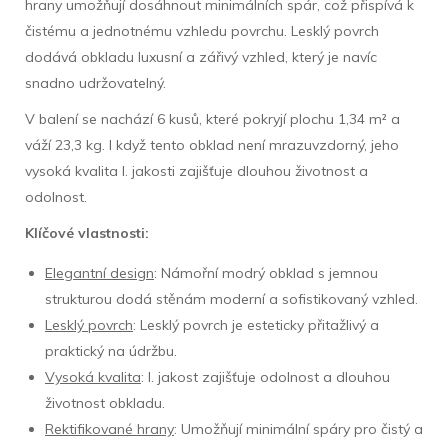
hrany umožňují dosáhnout minimálních spár, což přispívá k
čistému a jednotnému vzhledu povrchu. Lesklý povrch
dodává obkladu luxusní a zářivý vzhled, který je navíc
snadno udržovatelný.
V balení se nachází 6 kusů, které pokryjí plochu 1,34 m² a
váží 23,3 kg. I když tento obklad není mrazuvzdorný, jeho
vysoká kvalita I. jakosti zajišťuje dlouhou životnost a
odolnost.
Klíčové vlastnosti:
Elegantní design
: Námořní modrý obklad s jemnou
strukturou dodá stěnám moderní a sofistikovaný vzhled.
Lesklý povrch
: Lesklý povrch je esteticky přitažlivý a
praktický na údržbu.
Vysoká kvalita
: I. jakost zajišťuje odolnost a dlouhou
životnost obkladu.
Rektifikované hrany
: Umožňují minimální spáry pro čistý a