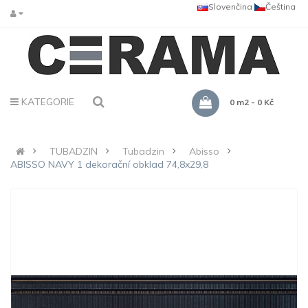
Slovenčina
Čeština
KATEGORIE
0 m2 - 0 Kč
TUBADZIN
Tubadzin
Abisso
ABISSO NAVY 1 dekorační obklad 74,8x29,8