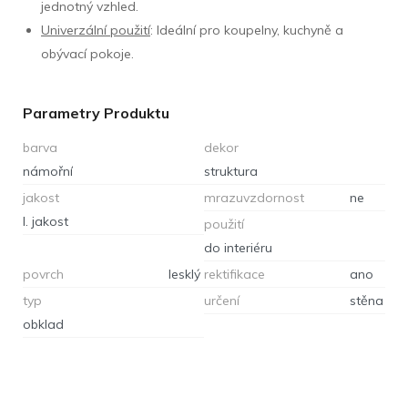
jednotný vzhled.
Univerzální použití
: Ideální pro koupelny, kuchyně a
obývací pokoje.
Parametry Produktu
barva
dekor
námořní
struktura
jakost
mrazuvzdornost
ne
I. jakost
použití
do interiéru
povrch
lesklý
rektifikace
ano
typ
určení
stěna
obklad