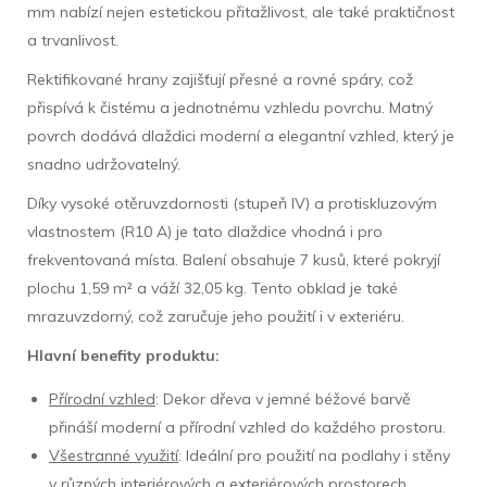
mm nabízí nejen estetickou přitažlivost, ale také praktičnost
a trvanlivost.
Rektifikované hrany zajišťují přesné a rovné spáry, což
přispívá k čistému a jednotnému vzhledu povrchu. Matný
povrch dodává dlaždici moderní a elegantní vzhled, který je
snadno udržovatelný.
Díky vysoké otěruvzdornosti (stupeň IV) a protiskluzovým
vlastnostem (R10 A) je tato dlaždice vhodná i pro
frekventovaná místa. Balení obsahuje 7 kusů, které pokryjí
plochu 1,59 m² a váží 32,05 kg. Tento obklad je také
mrazuvzdorný, což zaručuje jeho použití i v exteriéru.
Hlavní benefity produktu:
Přírodní vzhled
: Dekor dřeva v jemné béžové barvě
přináší moderní a přírodní vzhled do každého prostoru.
Všestranné využití
: Ideální pro použití na podlahy i stěny
v různých interiérových a exteriérových prostorech.