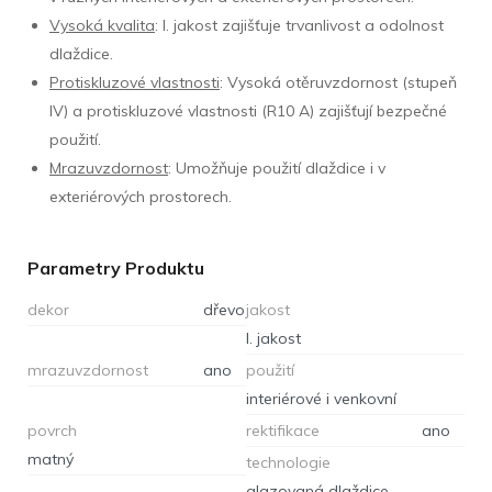
Vysoká kvalita
: I. jakost zajišťuje trvanlivost a odolnost
dlaždice.
Protiskluzové vlastnosti
: Vysoká otěruvzdornost (stupeň
IV) a protiskluzové vlastnosti (R10 A) zajišťují bezpečné
použití.
Mrazuvzdornost
: Umožňuje použití dlaždice i v
exteriérových prostorech.
Parametry Produktu
dekor
dřevo
jakost
I. jakost
mrazuvzdornost
ano
použití
interiérové i venkovní
povrch
rektifikace
ano
matný
technologie
glazovaná dlaždice