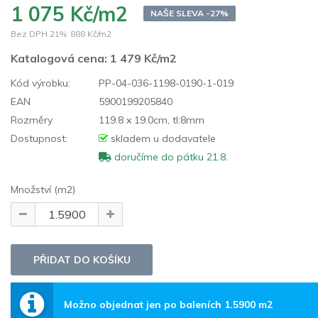
1 075 Kč/m2
NAŠE SLEVA -27%
Bez DPH 21%:
888 Kč/m2
Katalogová cena:
1 479 Kč/m2
Kód výrobku:
PP-04-036-1198-0190-1-019
EAN
5900199205840
Rozměry
119.8 x 19.0cm, tl:8mm
Dostupnost:
skladem u dodavatele
doručíme do pátku 21.8.
Množství (m2)
Možno objednat jen po baleních 1.5900 m2