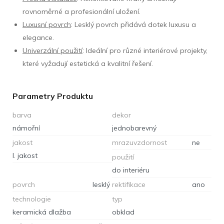
rovnoměrné a profesionální uložení.
Luxusní povrch
: Lesklý povrch přidává dotek luxusu a
elegance.
Univerzální použití
: Ideální pro různé interiérové projekty,
které vyžadují estetická a kvalitní řešení.
Parametry Produktu
barva
dekor
námořní
jednobarevný
jakost
mrazuvzdornost
ne
I. jakost
použití
do interiéru
povrch
lesklý
rektifikace
ano
technologie
typ
keramická dlažba
obklad