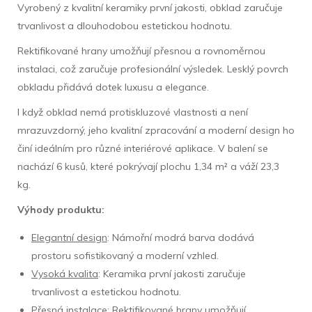
Vyrobený z kvalitní keramiky první jakosti, obklad zaručuje
trvanlivost a dlouhodobou estetickou hodnotu.
Rektifikované hrany umožňují přesnou a rovnoměrnou
instalaci, což zaručuje profesionální výsledek. Lesklý povrch
obkladu přidává dotek luxusu a elegance.
I když obklad nemá protiskluzové vlastnosti a není
mrazuvzdorný, jeho kvalitní zpracování a moderní design ho
činí ideálním pro různé interiérové aplikace. V balení se
nachází 6 kusů, které pokrývají plochu 1,34 m² a váží 23,3
kg.
Výhody produktu:
Elegantní design
: Námořní modrá barva dodává
prostoru sofistikovaný a moderní vzhled.
Vysoká kvalita
: Keramika první jakosti zaručuje
trvanlivost a estetickou hodnotu.
Přesná instalace
: Rektifikované hrany umožňují