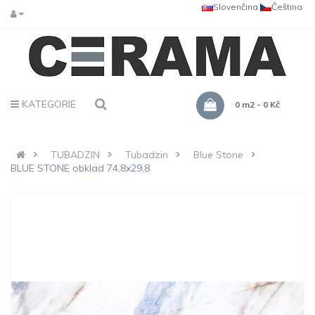
Slovenčina
Čeština
KATEGORIE
0 m2 - 0 Kč
TUBADZIN
Tubadzin
Blue Stone
BLUE STONE obklad 74,8x29,8