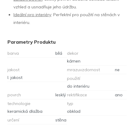
vzhled a usnadňuje jeho údržbu.
Ideální pro interiéry
: Perfektní pro použití na stěnách v
interiéru.
Parametry Produktu
barva
bílá
dekor
kámen
jakost
mrazuvzdornost
ne
I. jakost
použití
do interiéru
povrch
lesklý
rektifikace
ano
technologie
typ
keramická dlažba
obklad
určení
stěna