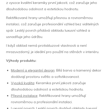
z vysoce kvalitní keramiky první jakosti, což zaručuje jeho
dlouhodobou odolnost a estetickou hodnotu.
Rektifikované hrany umožňují přesnou a rovnoměrnou
instalaci, což zaručuje profesionální vzhled bez viditelných
spár. Lesklý povrch přidává obkladu luxusní vzhled a
usnadňuje jeho údržbu.
I když obklad nemá protiskluzové vlastnosti a není
mrazuvzdorný, je ideální pro použití na stěnách v interiéru.
Výhody produktu:
Moderní a elegantní design
: Bílá barva a kamenný dekor
dodávají prostoru světlo a sofistikovanost.
Vysoká kvalita
: Keramika první jakosti zaručuje
dlouhodobou odolnost a estetickou hodnotu.
Přesná instalace
: Rektifikované hrany umožňují
rovnoměrnou a profesionální instalaci.
Luxusní povrch
: Lesklý povrch dodává obkladu luxusní