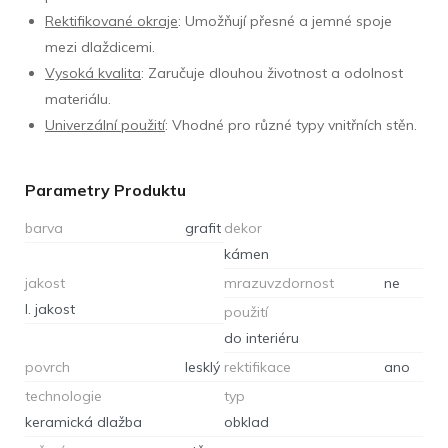
Rektifikované okraje
: Umožňují přesné a jemné spoje
mezi dlaždicemi.
Vysoká kvalita
: Zaručuje dlouhou životnost a odolnost
materiálu.
Univerzální použití
: Vhodné pro různé typy vnitřních stěn.
Parametry Produktu
barva
grafit
dekor
kámen
jakost
mrazuvzdornost
ne
I. jakost
použití
do interiéru
povrch
lesklý
rektifikace
ano
technologie
typ
keramická dlažba
obklad