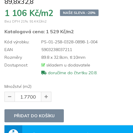
89,8x32,8
1 106 Kč/m2
NAŠE SLEVA -28%
Bez DPH 21%:
914 Kč/m2
Katalogová cena:
1 529 Kč/m2
Kód výrobku:
PS-01-258-0328-0898-1-004
EAN
5903238037211
Rozměry
89.8 x 32.8cm, tl:10mm
Dostupnost:
skladem u dodavatele
doručíme do čtvrtku 20.8.
Množství (m2)