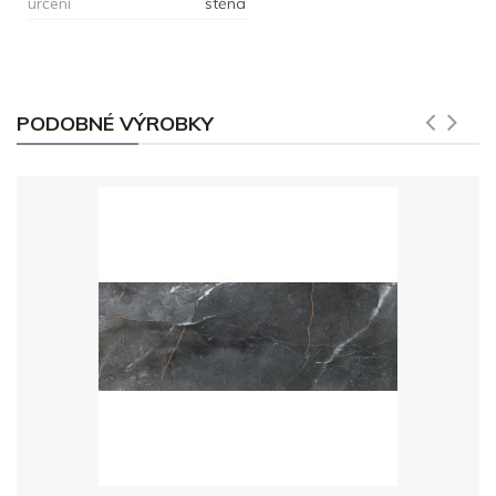
určení
stěna
PODOBNÉ VÝROBKY