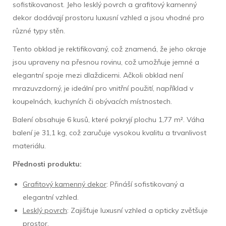
sofistikovanost. Jeho lesklý povrch a grafitový kamenný
dekor dodávají prostoru luxusní vzhled a jsou vhodné pro
různé typy stěn.
Tento obklad je rektifikovaný, což znamená, že jeho okraje
jsou upraveny na přesnou rovinu, což umožňuje jemné a
elegantní spoje mezi dlaždicemi. Ačkoli obklad není
mrazuvzdorný, je ideální pro vnitřní použití, například v
koupelnách, kuchyních či obývacích místnostech.
Balení obsahuje 6 kusů, které pokryjí plochu 1,77 m². Váha
balení je 31,1 kg, což zaručuje vysokou kvalitu a trvanlivost
materiálu.
Přednosti produktu:
Grafitový kamenný dekor
: Přináší sofistikovaný a
elegantní vzhled.
Lesklý povrch
: Zajišťuje luxusní vzhled a opticky zvětšuje
prostor.