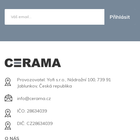
Přihlásit
Provozovatel: Yofi s.r.o., Nádražní 100, 739 91
Jablunkov, Česká republika
info@cerama.cz
IČO: 28634039
DIČ: CZ28634039
O NÁS