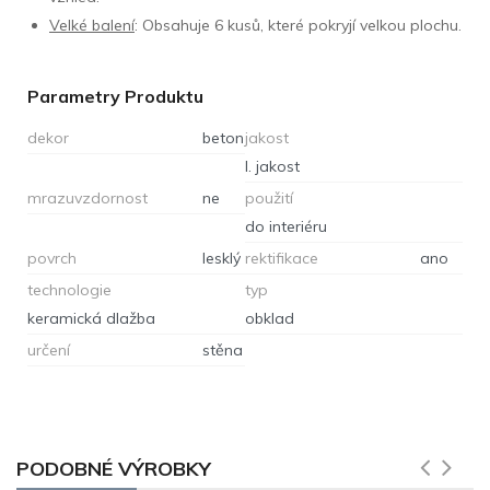
Velké balení
: Obsahuje 6 kusů, které pokryjí velkou plochu.
Parametry Produktu
dekor
beton
jakost
I. jakost
mrazuvzdornost
ne
použití
do interiéru
povrch
lesklý
rektifikace
ano
technologie
typ
keramická dlažba
obklad
určení
stěna
PODOBNÉ VÝROBKY