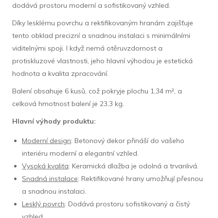
dodává prostoru moderní a sofistikovaný vzhled.
Díky lesklému povrchu a rektifikovaným hranám zajišťuje
tento obklad precizní a snadnou instalaci s minimálními
viditelnými spoji. I když nemá otěruvzdornost a
protiskluzové vlastnosti, jeho hlavní výhodou je estetická
hodnota a kvalita zpracování.
Balení obsahuje 6 kusů, což pokryje plochu 1,34 m², a
celková hmotnost balení je 23,3 kg.
Hlavní výhody produktu:
Moderní design
: Betonový dekor přináší do vašeho
interiéru moderní a elegantní vzhled.
Vysoká kvalita
: Keramická dlažba je odolná a trvanlivá.
Snadná instalace
: Rektifikované hrany umožňují přesnou
a snadnou instalaci.
Lesklý povrch
: Dodává prostoru sofistikovaný a čistý
vzhled.