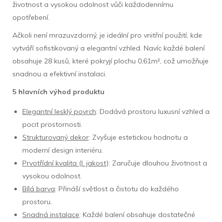
životnost a vysokou odolnost vůči každodennímu
opotřebení.
Ačkoli není mrazuvzdorný, je ideální pro vnitřní použití, kde
vytváří sofistikovaný a elegantní vzhled. Navíc každé balení
obsahuje 28 kusů, které pokryjí plochu 0,61m², což umožňuje
snadnou a efektivní instalaci.
5 hlavních výhod produktu
Elegantní lesklý povrch
: Dodává prostoru luxusní vzhled a
pocit prostornosti.
Strukturovaný dekor
: Zvyšuje estetickou hodnotu a
moderní design interiéru.
Prvotřídní kvalita (I. jakost)
: Zaručuje dlouhou životnost a
vysokou odolnost.
Bílá barva
: Přináší světlost a čistotu do každého
prostoru.
Snadná instalace
: Každé balení obsahuje dostatečné