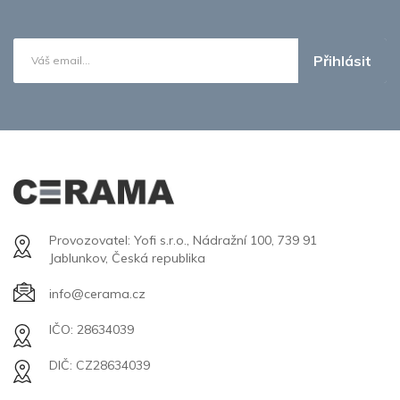
Přihlásit
Provozovatel: Yofi s.r.o., Nádražní 100, 739 91
Jablunkov, Česká republika
info@cerama.cz
IČO: 28634039
DIČ: CZ28634039