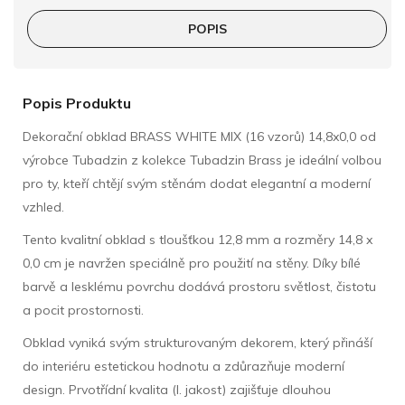
POPIS
Popis Produktu
Dekorační obklad BRASS WHITE MIX (16 vzorů) 14,8x0,0 od
výrobce Tubadzin z kolekce Tubadzin Brass je ideální volbou
pro ty, kteří chtějí svým stěnám dodat elegantní a moderní
vzhled.
Tento kvalitní obklad s tloušťkou 12,8 mm a rozměry 14,8 x
0,0 cm je navržen speciálně pro použití na stěny. Díky bílé
barvě a lesklému povrchu dodává prostoru světlost, čistotu
a pocit prostornosti.
Obklad vyniká svým strukturovaným dekorem, který přináší
do interiéru estetickou hodnotu a zdůrazňuje moderní
design. Prvotřídní kvalita (I. jakost) zajišťuje dlouhou