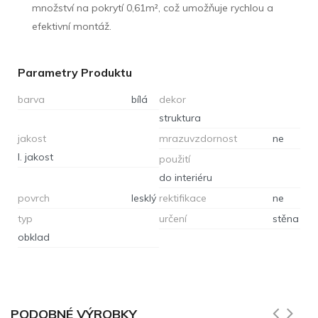
množství na pokrytí 0,61m², což umožňuje rychlou a
efektivní montáž.
Parametry Produktu
barva
bílá
dekor
struktura
jakost
mrazuvzdornost
ne
I. jakost
použití
do interiéru
povrch
lesklý
rektifikace
ne
typ
určení
stěna
obklad
PODOBNÉ VÝROBKY