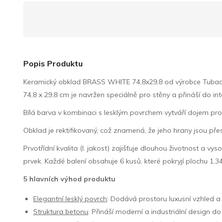
Popis Produktu
Keramický obklad BRASS WHITE 74,8x29,8 od výrobce Tubadzin
74,8 x 29,8 cm je navržen speciálně pro stěny a přináší do inte
Bílá barva v kombinaci s lesklým povrchem vytváří dojem pro
Obklad je rektifikovaný, což znamená, že jeho hrany jsou p
Prvotřídní kvalita (I. jakost) zajišťuje dlouhou životnost a vy
prvek. Každé balení obsahuje 6 kusů, které pokryjí plochu 1,34
5 hlavních výhod produktu
Elegantní lesklý povrch
: Dodává prostoru luxusní vzhled a 
Struktura betonu
: Přináší moderní a industriální design do 