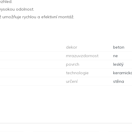
vzhled.
 vysokou odolnost.
ž umožňuje rychlou a efektivní montáž.
dekor
beton
mrazuvzdornost
ne
povrch
lesklý
technologie
keramick
určení
stěna