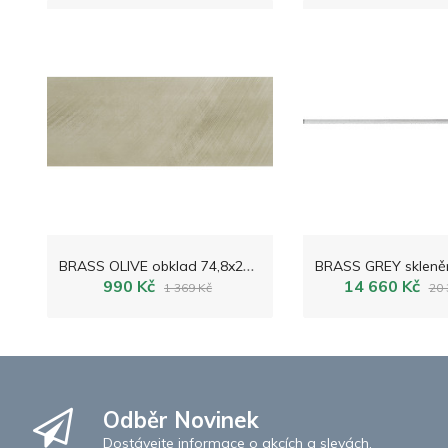
B
RASS OLIVE obklad 74,8x29,8
990 Kč
14 660 Kč
1 369 Kč
20 
Odběr Novinek
Dostávejte informace o akcích a slevách.