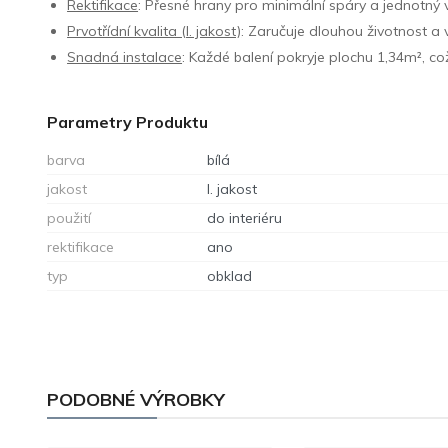
Rektifikace
: Přesné hrany pro minimální spáry a jednotný 
Prvotřídní kvalita (I. jakost)
: Zaručuje dlouhou životnost a
Snadná instalace
: Každé balení pokryje plochu 1,34m², co
Parametry Produktu
barva
bílá
jakost
I. jakost
použití
do interiéru
rektifikace
ano
typ
obklad
PODOBNÉ VÝROBKY