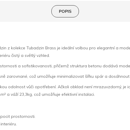
POPIS
 z kolekce Tubadzin Brass je ideální volbou pro elegantní a moder
riéru čistý a světlý vzhled.
stornosti a sofistikovanosti, přičemž struktura betonu dodává moder
řesně zarovnané, což umožňuje minimalizovat šířku spár a dosáhnout
sokou odolnost vůči opotřebení. Ačkoli obklad není mrazuvzdorný, je id
m² a váží 23,3kg, což umožňuje efektivní instalaci.
pocit prostornosti.
interiéru.