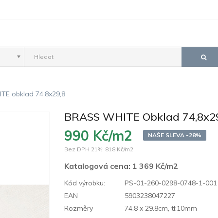
E obklad 74,8x29,8
BRASS WHITE Obklad 74,8x2
990 Kč/m2
NAŠE SLEVA -28%
Bez DPH 21%:
818 Kč/m2
Katalogová cena:
1 369 Kč/m2
Kód výrobku:
PS-01-260-0298-0748-1-001
EAN
5903238047227
Rozměry
74.8 x 29.8cm, tl:10mm