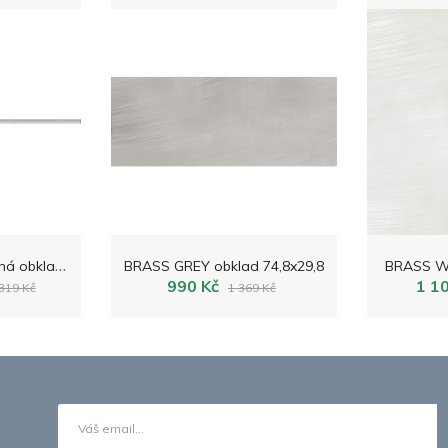
B
RASS GREY skleněná obkladová lišta 74,8x1,5
BRASS GREY obklad 74,8x29,8
BRASS WH
990 Kč
1 1
319 Kč
1 369 Kč