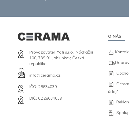
O NÁS
Kontak
Provozovatel: Yofi s.r.o., Nádražní
100, 739 91 Jablunkov, Česká
Doprav
republika
Obcho
info@cerama.cz
Ochra
IČO: 28634039
údajů
DIČ: CZ28634039
Rekla
Spolu