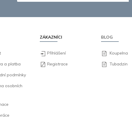
ZÁKAZNÍCI
BLOG
t
Přihlášení
Koupelna
a a platba
Registrace
Tubadzin
dní podmínky
na osobních
mace
práce