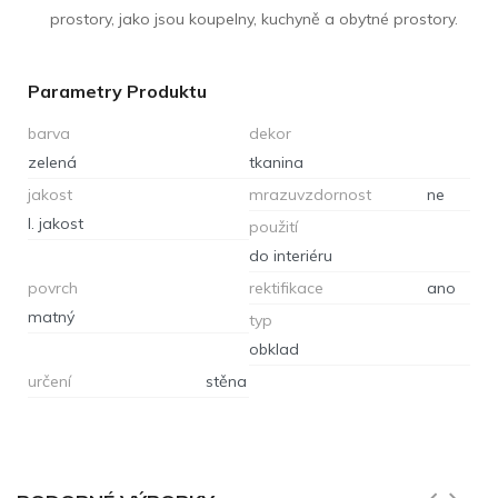
prostory, jako jsou koupelny, kuchyně a obytné prostory.
Parametry Produktu
barva
dekor
zelená
tkanina
jakost
mrazuvzdornost
ne
I. jakost
použití
do interiéru
povrch
rektifikace
ano
matný
typ
obklad
určení
stěna