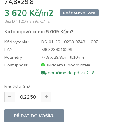
74,8x29,8
3 620 Kč/m2
NAŠE SLEVA -28%
Bez DPH 21%:
2 992 Kč/m2
Katalogová cena:
5 009 Kč/m2
Kód výrobku:
DS-01-261-0298-0748-1-007
EAN
5903238046299
Rozměry
74.8 x 29.8cm, tl:10mm
Dostupnost:
skladem u dodavatele
doručíme do pátku 21.8.
Množství (m2)