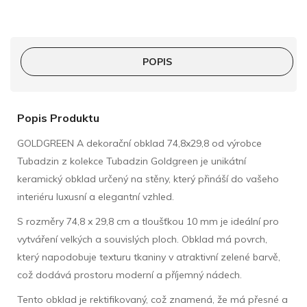
POPIS
Popis Produktu
GOLDGREEN A dekorační obklad 74,8x29,8 od výrobce
Tubadzin z kolekce Tubadzin Goldgreen je unikátní
keramický obklad určený na stěny, který přináší do vašeho
interiéru luxusní a elegantní vzhled.
S rozměry 74,8 x 29,8 cm a tloušťkou 10 mm je ideální pro
vytváření velkých a souvislých ploch. Obklad má povrch,
který napodobuje texturu tkaniny v atraktivní zelené barvě,
což dodává prostoru moderní a příjemný nádech.
Tento obklad je rektifikovaný, což znamená, že má přesné a