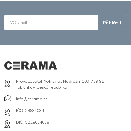
Přihlásit
Provozovatel: Yofi s.r.o., Nádražní 100, 739 91
Jablunkov, Česká republika
info@cerama.cz
IČO: 28634039
DIČ: CZ28634039