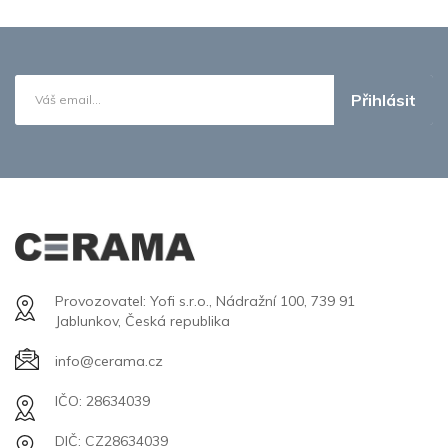
Přihlásit
Provozovatel: Yofi s.r.o., Nádražní 100, 739 91
Jablunkov, Česká republika
info@cerama.cz
IČO: 28634039
DIČ: CZ28634039