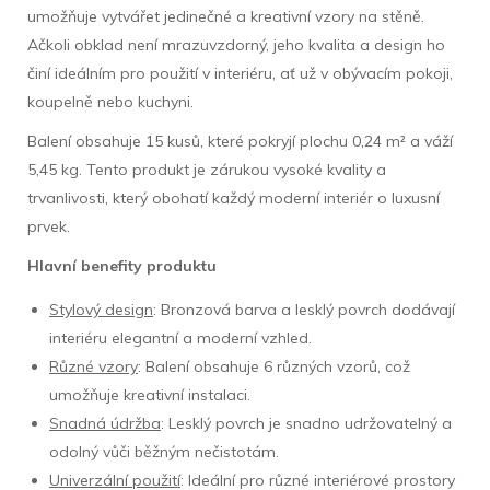
umožňuje vytvářet jedinečné a kreativní vzory na stěně.
Ačkoli obklad není mrazuvzdorný, jeho kvalita a design ho
činí ideálním pro použití v interiéru, ať už v obývacím pokoji,
koupelně nebo kuchyni.
Balení obsahuje 15 kusů, které pokryjí plochu 0,24 m² a váží
5,45 kg. Tento produkt je zárukou vysoké kvality a
trvanlivosti, který obohatí každý moderní interiér o luxusní
prvek.
Hlavní benefity produktu
Stylový design
: Bronzová barva a lesklý povrch dodávají
interiéru elegantní a moderní vzhled.
Různé vzory
: Balení obsahuje 6 různých vzorů, což
umožňuje kreativní instalaci.
Snadná údržba
: Lesklý povrch je snadno udržovatelný a
odolný vůči běžným nečistotám.
Univerzální použití
: Ideální pro různé interiérové prostory