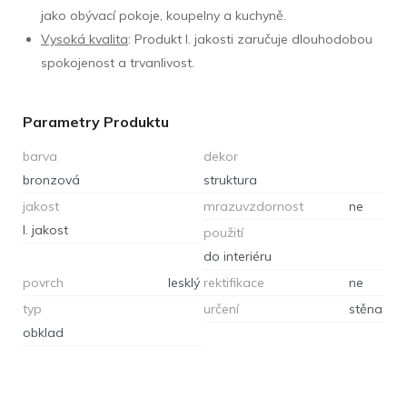
jako obývací pokoje, koupelny a kuchyně.
Vysoká kvalita
: Produkt I. jakosti zaručuje dlouhodobou
spokojenost a trvanlivost.
Parametry Produktu
barva
dekor
bronzová
struktura
jakost
mrazuvzdornost
ne
I. jakost
použití
do interiéru
povrch
lesklý
rektifikace
ne
typ
určení
stěna
obklad