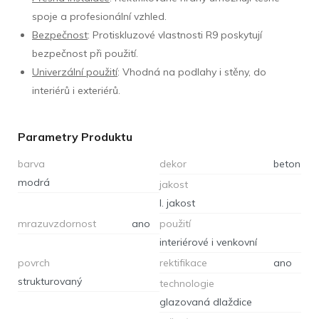
spoje a profesionální vzhled.
Bezpečnost
: Protiskluzové vlastnosti R9 poskytují
bezpečnost při použití.
Univerzální použití
: Vhodná na podlahy i stěny, do
interiérů i exteriérů.
Parametry Produktu
barva
dekor
beton
modrá
jakost
I. jakost
mrazuvzdornost
ano
použití
interiérové i venkovní
povrch
rektifikace
ano
strukturovaný
technologie
glazovaná dlaždice