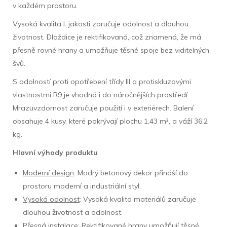
v každém prostoru.
Vysoká kvalita I. jakosti zaručuje odolnost a dlouhou
životnost. Dlaždice je rektifikovaná, což znamená, že má
přesně rovné hrany a umožňuje těsné spoje bez viditelných
švů.
S odolností proti opotřebení třídy III a protiskluzovými
vlastnostmi R9 je vhodná i do náročnějších prostředí.
Mrazuvzdornost zaručuje použití i v exteriérech. Balení
obsahuje 4 kusy, které pokrývají plochu 1,43 m², a váží 36,2
kg.
Hlavní výhody produktu
Moderní design
: Modrý betonový dekor přináší do
prostoru moderní a industriální styl.
Vysoká odolnost
: Vysoká kvalita materiálů zaručuje
dlouhou životnost a odolnost.
Přesná instalace
: Rektifikované hrany umožňují těsné