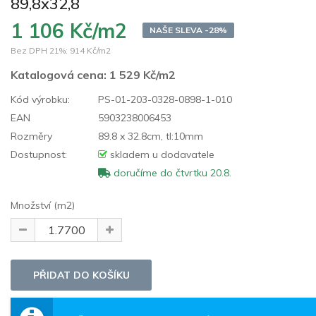
89,8x32,8
1 106 Kč/m2
NAŠE SLEVA -28%
Bez DPH 21%:
914 Kč/m2
Katalogová cena:
1 529 Kč/m2
Kód výrobku:
PS-01-203-0328-0898-1-010
EAN
5903238006453
Rozměry
89.8 x 32.8cm, tl:10mm
Dostupnost:
skladem u dodavatele
doručíme do čtvrtku 20.8.
Množství (m2)