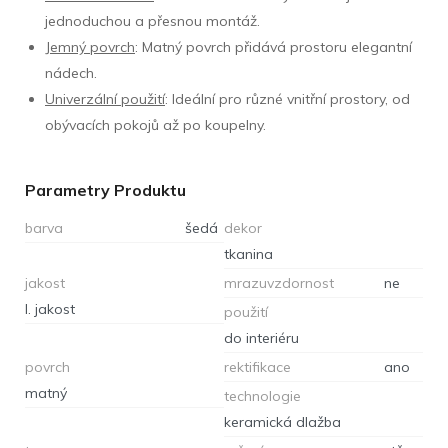
jednoduchou a přesnou montáž.
Jemný povrch
: Matný povrch přidává prostoru elegantní
nádech.
Univerzální použití
: Ideální pro různé vnitřní prostory, od
obývacích pokojů až po koupelny.
Parametry Produktu
barva
šedá
dekor
tkanina
jakost
mrazuvzdornost
ne
I. jakost
použití
do interiéru
povrch
rektifikace
ano
matný
technologie
keramická dlažba