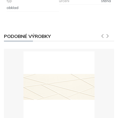
typ
určení
stěna
obklad
PODOBNÉ VÝROBKY