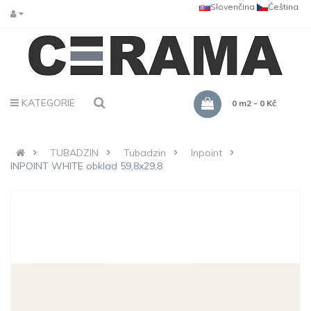
Slovenčina
Čeština
KATEGORIE
0 m2 - 0 Kč
TUBADZIN
Tubadzin
Inpoint
INPOINT WHITE obklad 59,8x29,8