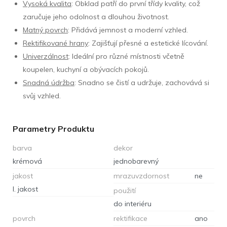
Vysoká kvalita
: Obklad patří do první třídy kvality, což
zaručuje jeho odolnost a dlouhou životnost.
Matný povrch
: Přidává jemnost a moderní vzhled.
Rektifikované hrany
: Zajišťují přesné a estetické lícování.
Univerzálnost
: Ideální pro různé místnosti včetně
koupelen, kuchyní a obývacích pokojů.
Snadná údržba
: Snadno se čistí a udržuje, zachovává si
svůj vzhled.
Parametry Produktu
barva
dekor
krémová
jednobarevný
jakost
mrazuvzdornost
ne
I. jakost
použití
do interiéru
povrch
rektifikace
ano