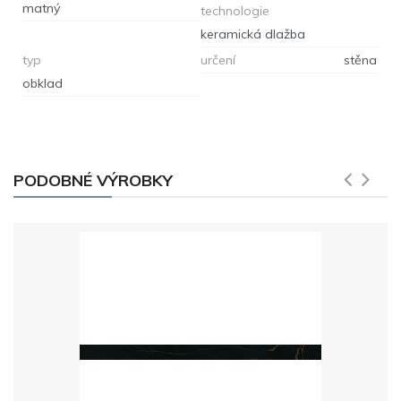
matný
technologie
keramická dlažba
typ
určení
stěna
obklad
PODOBNÉ VÝROBKY