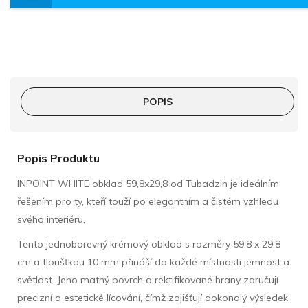
POPIS
Popis Produktu
INPOINT WHITE obklad 59,8x29,8 od Tubadzin je ideálním
řešením pro ty, kteří touží po elegantním a čistém vzhledu
svého interiéru.
Tento jednobarevný krémový obklad s rozměry 59,8 x 29,8
cm a tloušťkou 10 mm přináší do každé místnosti jemnost a
světlost. Jeho matný povrch a rektifikované hrany zaručují
precizní a estetické lícování, čímž zajišťují dokonalý výsledek