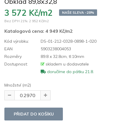
Obklad 89,8x32,8
3 572 Kč/m2
NAŠE SLEVA -28%
Bez DPH 21%:
2 952 Kč/m2
Katalogová cena:
4 949 Kč/m2
Kód výrobku:
DS-01-212-0328-0898-1-020
EAN
5903238004053
Rozměry
89.8 x 32.8cm, tl:10mm
Dostupnost:
skladem u dodavatele
doručíme do pátku 21.8.
Množství (m2)