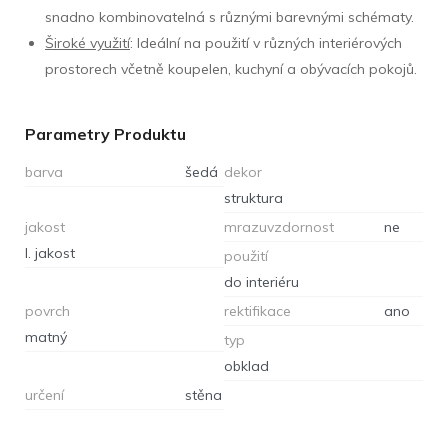
snadno kombinovatelná s různými barevnými schématy.
Široké využití
: Ideální na použití v různých interiérových
prostorech včetně koupelen, kuchyní a obývacích pokojů.
Parametry Produktu
barva
šedá
dekor
struktura
jakost
mrazuvzdornost
ne
I. jakost
použití
do interiéru
povrch
rektifikace
ano
matný
typ
obklad
určení
stěna