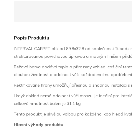
Popis Produktu
INTERVAL CARPET obklad 89,8x32,8 od společnosti Tubadzin je 
strukturovanou povrchovou úpravou a matným finišem přidá
Béžová barva dodává teplo a přirozený vzhled, což činí tento
dlouhou životnost a odolnost vůči každodennímu opotřebení
Rektifikované hrany umožňují přesnou a snadnou instalaci s 
I když obklad nemá odolnost vůči mrazu, je ideální pro interié
celková hmotnost balení je 31,1 kg.
Tento produkt je skvělou volbou pro každého, kdo hledá kvali
Hlavní výhody produktu