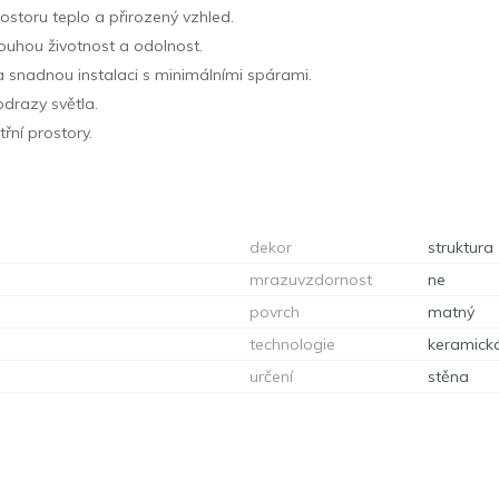
storu teplo a přirozený vzhled.
dlouhou životnost a odolnost.
a snadnou instalaci s minimálními spárami.
odrazy světla.
třní prostory.
dekor
struktura
mrazuvzdornost
ne
povrch
matný
technologie
keramick
určení
stěna