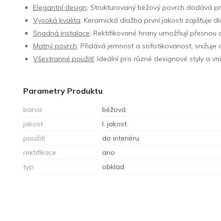
Elegantní design
: Strukturovaný béžový povrch dodává pro
Vysoká kvalita
: Keramická dlažba první jakosti zajišťuje 
Snadná instalace
: Rektifikované hrany umožňují přesnou 
Matný povrch
: Přidává jemnost a sofistikovanost, snižuje 
Všestranné použití
: Ideální pro různé designové styly a vni
Parametry Produktu
barva
béžová
jakost
I. jakost
použití
do interiéru
rektifikace
ano
typ
obklad