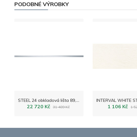
PODOBNÉ VÝROBKY
S
TEEL 24 obkladová lišta 89,8x2,0
22 720 Kč
1 106 Kč
31 489 Kč
1 5