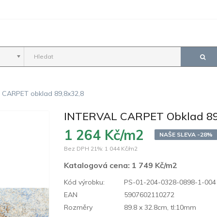
 CARPET obklad 89,8x32,8
INTERVAL CARPET Obklad 89
1 264 Kč/m2
NAŠE SLEVA -28%
Bez DPH 21%:
1 044 Kč/m2
Katalogová cena:
1 749 Kč/m2
Kód výrobku:
PS-01-204-0328-0898-1-004
EAN
5907602110272
Rozměry
89.8 x 32.8cm, tl:10mm