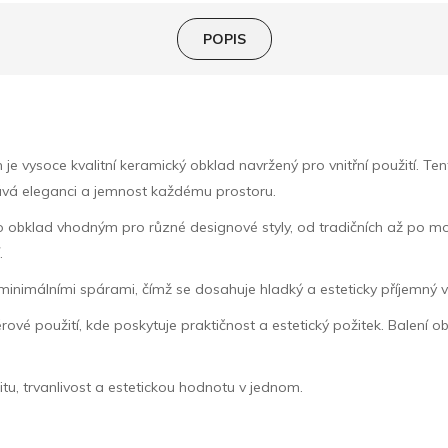
POPIS
vysoce kvalitní keramický obklad navržený pro vnitřní použití. Tent
vá eleganci a jemnost každému prostoru.
 obklad vhodným pro různé designové styly, od tradičních až po moder
.
minimálními spárami, čímž se dosahuje hladký a esteticky příjemný v
rové použití, kde poskytuje praktičnost a estetický požitek. Balení o
tu, trvanlivost a estetickou hodnotu v jednom.