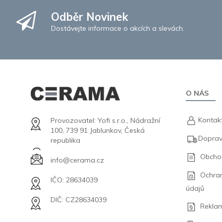
Odběr Novinek
Dostávejte informace o akcích a slevách.
O NÁS
Kontak
Provozovatel: Yofi s.r.o., Nádražní
100, 739 91 Jablunkov, Česká
Doprav
republika
Obcho
info@cerama.cz
Ochra
IČO: 28634039
údajů
DIČ: CZ28634039
Rekla