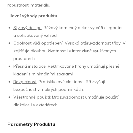
robustnosti materiálu.
Hlavní výhody produktu
Stylový design
: Béžový kamenný dekor vytváří elegantní
a sofistikovaný vzhled.
Odolnost vůči opotřebení
: Vysoká otěruvzdornost třídy IV
zajišťuje dlouhou životnost i v intenzivně využívaných
prostorech.
Přesná instalace
: Rektifikované hrany umožňují přesné
kladení s minimálními spárami.
Bezpečnost
: Protiskluzové vlastnosti R9 zvyšují
bezpečnost v mokrých podmínkách.
Všestranné použití
: Mrazuvzdornost umožňuje použití
dlaždice i v exteriérech.
Parametry Produktu