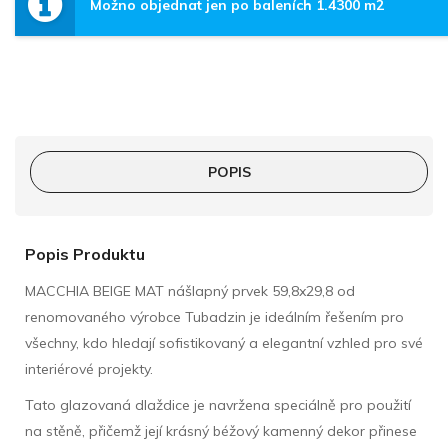
Možno objednat jen po baleních 1.4300 m2
POPIS
Popis Produktu
MACCHIA BEIGE MAT nášlapný prvek 59,8x29,8 od
renomovaného výrobce Tubadzin je ideálním řešením pro
všechny, kdo hledají sofistikovaný a elegantní vzhled pro své
interiérové projekty.
Tato glazovaná dlaždice je navržena speciálně pro použití
na stěně, přičemž její krásný béžový kamenný dekor přinese