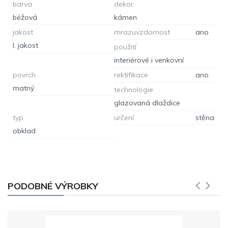
barva
dekor
béžová
kámen
jakost
mrazuvzdornost
ano
I. jakost
použití
interiérové i venkovní
povrch
rektifikace
ano
matný
technologie
glazovaná dlaždice
typ
určení
stěna
obklad
PODOBNÉ VÝROBKY