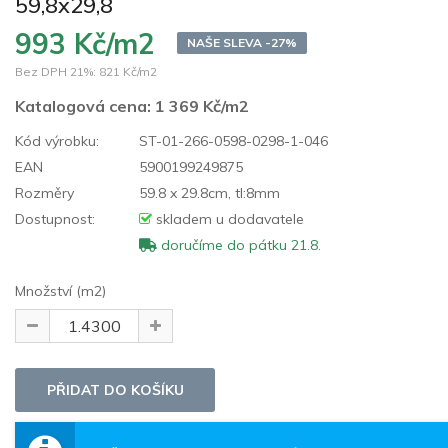
59,8x29,8
993 Kč/m2
NAŠE SLEVA -27%
Bez DPH 21%:
821 Kč/m2
Katalogová cena:
1 369 Kč/m2
Kód výrobku:
ST-01-266-0598-0298-1-046
EAN
5900199249875
Rozměry
59.8 x 29.8cm, tl:8mm
Dostupnost:
skladem u dodavatele
doručíme do pátku 21.8.
Množství (m2)