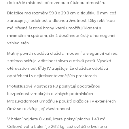
do každé místnosti přirozenou a útulnou atmosféru.
Dlaždice má rozměry 59,8 x 29,8 cm a tloušťku 8 mm, což
zaručuje její odolnost a dlouhou životnost. Díky rektifikaci
má přesně řezané hrany, které umožňují kladení s
minimálními spárami, čímž dosáhnete čistý a homogenní
vzhled stěn.
Matný povrch dodává dlaždici moderní a elegantní vzhled,
zatímco snižuje viditelnost skvrn a otisků prstů. Vysoká
otěruvzdornost třídy IV zajišťuje, že dlaždice odolává
opotřebení i v nejfrekventovanějších prostorech.
Protiskluzové vlastnosti R9 poskytují dodatečnou
bezpečnost v mokrých a vlhkých podmínkách.
Mrazuvzdornost umožňuje použití dlaždice i v exteriérech,
čímž se rozšiřuje její všestrannost.
V balení najdete 8 kusů, které pokryjí plochu 1,43 m².
Celková váha balení je 26,2 kg, což svědčí o kvalitě a