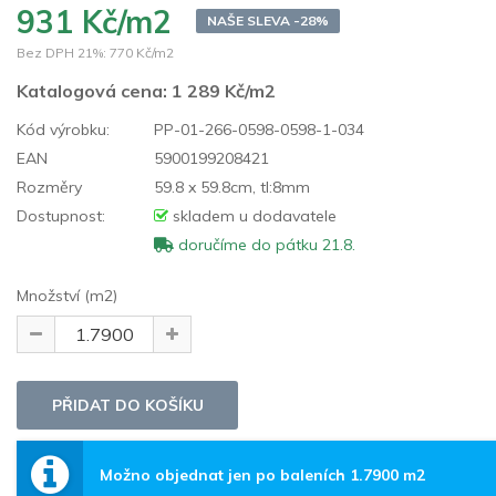
931 Kč/m2
NAŠE SLEVA -28%
Bez DPH 21%:
770 Kč/m2
Katalogová cena:
1 289 Kč/m2
Kód výrobku:
PP-01-266-0598-0598-1-034
EAN
5900199208421
Rozměry
59.8 x 59.8cm, tl:8mm
Dostupnost:
skladem u dodavatele
doručíme do pátku 21.8.
Množství (m2)
Možno objednat jen po baleních 1.7900 m2