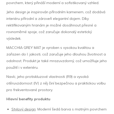
povrchem, který přináší moderní a sofistikovaný vzhled.
Jeho design je inspirován přírodním kamenem, což dodává
interiéru přírodní a zároveň elegantní dojem. Díky
rektifikovaným hranám je možné dosáhnout přesné a
rovnoměrné spoje, což zaručuje dokonalý estetický
výsledek.
MACCHIA GREY MAT je vyroben s vysokou kvalitou a
zařazen do I. jakosti, což zaručuje jeho dlouhou životnost a
odolnost. Produkt je také mrazuvzdorný, což umožňuje jeho
použití i v exteriéru.
Navíc, jeho protiskluzové vlastnosti (R9) a vysoká
otěruvzdornost (IV) z něj činí bezpečnou a praktickou volbu
pro frekventované prostory.
Hlavní benefity produktu
Stylový design
: Moderní šedá barva s matným povrchem