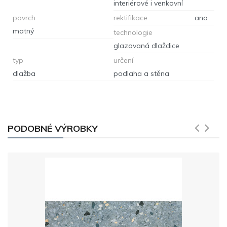
interiérové i venkovní
povrch
rektifikace
ano
matný
technologie
glazovaná dlaždice
typ
určení
dlažba
podlaha a stěna
PODOBNÉ VÝROBKY