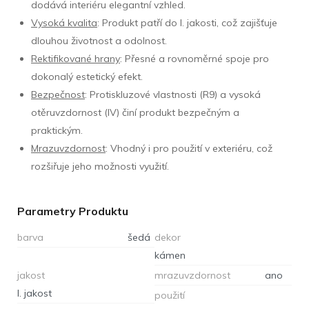
dodává interiéru elegantní vzhled.
Vysoká kvalita
: Produkt patří do I. jakosti, což zajišťuje
dlouhou životnost a odolnost.
Rektifikované hrany
: Přesné a rovnoměrné spoje pro
dokonalý estetický efekt.
Bezpečnost
: Protiskluzové vlastnosti (R9) a vysoká
otěruvzdornost (IV) činí produkt bezpečným a
praktickým.
Mrazuvzdornost
: Vhodný i pro použití v exteriéru, což
rozšiřuje jeho možnosti využití.
Parametry Produktu
barva
šedá
dekor
kámen
jakost
mrazuvzdornost
ano
I. jakost
použití