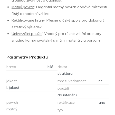
dlouhou životnost a odolnost.
Matný povrch
: Elegantní matný povrch dodává místnosti
čistý a moderní vzhled.
Rektifikované hrany
: Přesné a úzké spoje pro dokonalý
estetický výsledek.
Univerzální použití
: Vhodný pro různé vnitřní prostory,
snadno kombinovatelný s jinými materiály a barvami.
Parametry Produktu
barva
bílá
dekor
struktura
jakost
mrazuvzdornost
ne
I. jakost
použití
do interiéru
povrch
rektifikace
ano
matný
typ