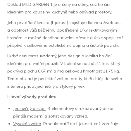
Obklad MILD GARDEN 1 je určený na stěny, což ho činí
ideálním pro koupelny, kuchyně nebo obývací prostory.
Jeho prvotřídní kvalita (I. jakost) zajišťuje dlouhou životnost
a odolnost vůči běžnému opotřebení. Díky rektifikovaným
hranám je možné dosáhnout velmi přesné a úzké spoje, což
přispívá k celkovému estetickému dojmu a čistotě povrchu.
I když není mrazuvzdorný, jeho design a kvalita ho činí
ideálním pro vnitřní použití. V balení se nachází 1 kus, který
pokrývá plochu 0,67 m² a má celkovou hmotnost 11,75 kg.
Tento obklad je perfektní volbou pro ty, kteří chtějí do svého
interiéru přidat jedinečný a stylový prvek.
Hlavní výhody produktu
Jedinečný design
: 3-elementový strukturovaný dekor
přináší moderní a sofistikovaný vzhled.
Vysoká kvalita
: Produkt patří do I. jakosti, což zaručuje