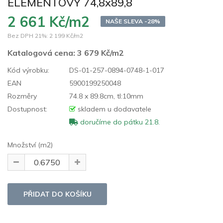
ELEMENTOVÝ 74,8x89,8
2 661 Kč/m2
NAŠE SLEVA -28%
Bez DPH 21%:
2 199 Kč/m2
Katalogová cena:
3 679 Kč/m2
Kód výrobku:
DS-01-257-0894-0748-1-017
EAN
5900199250048
Rozměry
74.8 x 89.8cm, tl:10mm
Dostupnost:
skladem u dodavatele
doručíme do pátku 21.8.
Množství (m2)