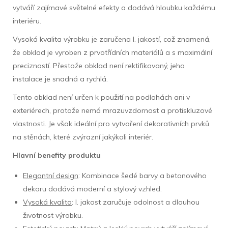
vytváří zajímavé světelné efekty a dodává hloubku každému
interiéru.
Vysoká kvalita výrobku je zaručena I. jakostí, což znamená,
že obklad je vyroben z prvotřídních materiálů a s maximální
precizností. Přestože obklad není rektifikovaný, jeho
instalace je snadná a rychlá.
Tento obklad není určen k použití na podlahách ani v
exteriérech, protože nemá mrazuvzdornost a protiskluzové
vlastnosti. Je však ideální pro vytvoření dekorativních prvků
na stěnách, které zvýrazní jakýkoli interiér.
Hlavní benefity produktu
Elegantní design
: Kombinace šedé barvy a betonového
dekoru dodává moderní a stylový vzhled.
Vysoká kvalita
: I. jakost zaručuje odolnost a dlouhou
životnost výrobku.