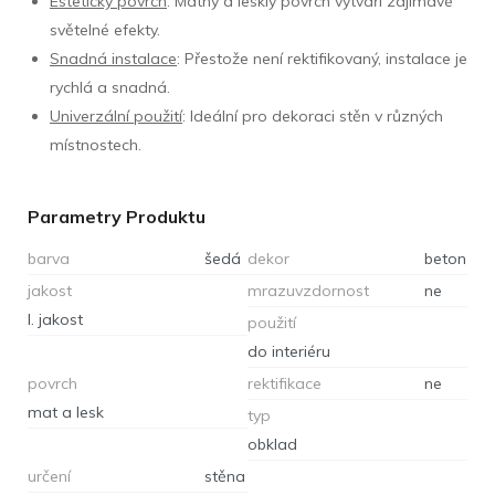
Estetický povrch
: Matný a lesklý povrch vytváří zajímavé
světelné efekty.
Snadná instalace
: Přestože není rektifikovaný, instalace je
rychlá a snadná.
Univerzální použití
: Ideální pro dekoraci stěn v různých
místnostech.
Parametry Produktu
barva
šedá
dekor
beton
jakost
mrazuvzdornost
ne
I. jakost
použití
do interiéru
povrch
rektifikace
ne
mat a lesk
typ
obklad
určení
stěna