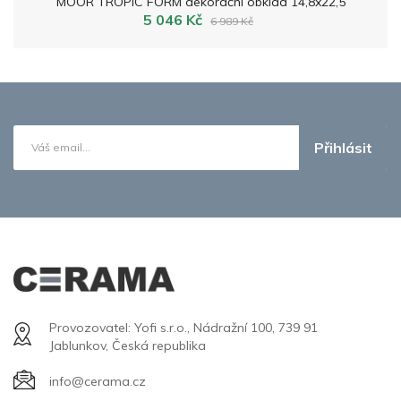
MOOR TROPIC FORM dekorační obklad 14,8x22,5
5 046 Kč
6 989 Kč
Přihlásit
Provozovatel: Yofi s.r.o., Nádražní 100, 739 91
Jablunkov, Česká republika
info@cerama.cz