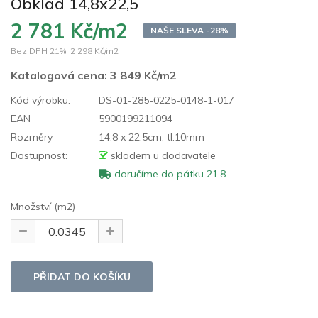
Obklad 14,8x22,5
2 781 Kč/m2
NAŠE SLEVA -28%
Bez DPH 21%:
2 298 Kč/m2
Katalogová cena:
3 849 Kč/m2
Kód výrobku:
DS-01-285-0225-0148-1-017
EAN
5900199211094
Rozměry
14.8 x 22.5cm, tl:10mm
Dostupnost:
skladem u dodavatele
doručíme do pátku 21.8.
Množství (m2)