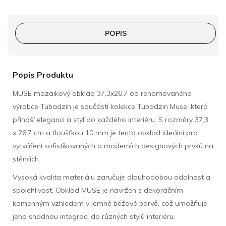
POPIS
Popis Produktu
MUSE mozaikový obklad 37,3x26,7 od renomovaného
výrobce Tubadzin je součástí kolekce Tubadzin Muse, která
přináší eleganci a styl do každého interiéru. S rozměry 37,3
x 26,7 cm a tloušťkou 10 mm je tento obklad ideální pro
vytváření sofistikovaných a moderních designových prvků na
stěnách.
Vysoká kvalita materiálu zaručuje dlouhodobou odolnost a
spolehlivost. Obklad MUSE je navržen s dekoračním
kamenným vzhledem v jemné béžové barvě, což umožňuje
jeho snadnou integraci do různých stylů interiéru.