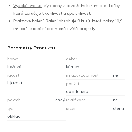
Vysoká kvalita
: Vyrobený z prvotřídní keramické dlažby,
která zaručuje trvanlivost a spolehlivost.
Praktické balení
: Balení obsahuje 9 kusů, které pokryjí 0,9
m², což je ideální pro menší i větší projekty.
Parametry Produktu
barva
dekor
béžová
kámen
jakost
mrazuvzdornost
ne
I. jakost
použití
do interiéru
povrch
lesklý
rektifikace
ne
typ
určení
stěna
obklad