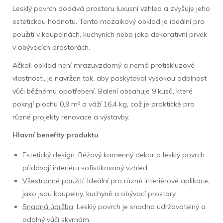
Lesklý povrch dodává prostoru luxusní vzhled a zvyšuje jeho
estetickou hodnotu. Tento mozaikový obklad je ideální pro
použití v koupelnách, kuchyních nebo jako dekorativní prvek
v obývacích prostorách.
Ačkoli obklad není mrazuvzdorný a nemá protiskluzové
vlastnosti, je navržen tak, aby poskytoval vysokou odolnost
vůči běžnému opotřebení. Balení obsahuje 9 kusů, které
pokryjí plochu 0,9 m² a váží 16,4 kg, což je praktické pro
různé projekty renovace a výstavby.
Hlavní benefity produktu
Estetický design
: Béžový kamenný dekor a lesklý povrch
přidávají interiéru sofistikovaný vzhled.
Všestranné použití
: Ideální pro různé interiérové aplikace,
jako jsou koupelny, kuchyně a obývací prostory.
Snadná údržba
: Lesklý povrch je snadno udržovatelný a
odolný vůči skvrnám.