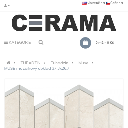
Slovenčina
Čeština
KATEGORIE
0 m2 - 0 Kč
TUBADZIN
Tubadzin
Muse
MUSE mozaikový obklad 37,3x26,7