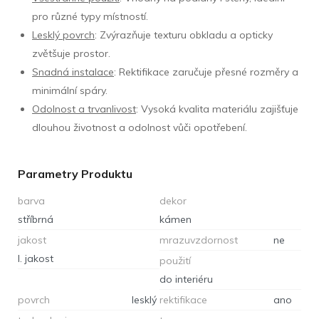
pro různé typy místností.
Lesklý povrch
: Zvýrazňuje texturu obkladu a opticky
zvětšuje prostor.
Snadná instalace
: Rektifikace zaručuje přesné rozměry a
minimální spáry.
Odolnost a trvanlivost
: Vysoká kvalita materiálu zajišťuje
dlouhou životnost a odolnost vůči opotřebení.
Parametry Produktu
barva
dekor
stříbrná
kámen
jakost
mrazuvzdornost
ne
I. jakost
použití
do interiéru
povrch
lesklý
rektifikace
ano