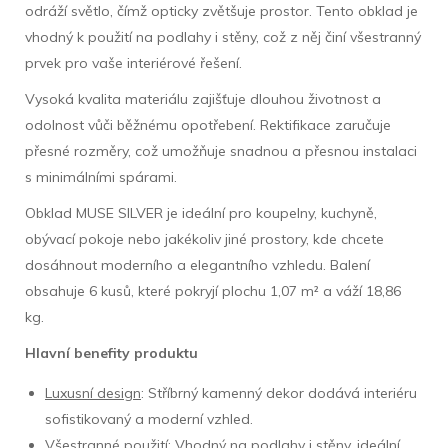
odráží světlo, čímž opticky zvětšuje prostor. Tento obklad je
vhodný k použití na podlahy i stěny, což z něj činí všestranný
prvek pro vaše interiérové řešení.
Vysoká kvalita materiálu zajišťuje dlouhou životnost a
odolnost vůči běžnému opotřebení. Rektifikace zaručuje
přesné rozměry, což umožňuje snadnou a přesnou instalaci
s minimálními spárami.
Obklad MUSE SILVER je ideální pro koupelny, kuchyně,
obývací pokoje nebo jakékoliv jiné prostory, kde chcete
dosáhnout moderního a elegantního vzhledu. Balení
obsahuje 6 kusů, které pokryjí plochu 1,07 m² a váží 18,86
kg.
Hlavní benefity produktu
Luxusní design
: Stříbrný kamenný dekor dodává interiéru
sofistikovaný a moderní vzhled.
Všestranné použití
: Vhodný na podlahy i stěny, ideální