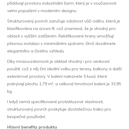
přidávají prostoru industriální šarm, který je v současnosti
velmi populární v moderním designu.
Strukturovaný povrch zaručuje odolnost vůči oděru, která je
klasifikována na úrovni III, což znamená, že je vhodný pro
oblasti s vyšším zatížením. Rektifikované hrany umožňují
přesnou instalaci s minimálními spárami, čímž dosáhnete
elegantního a čistého vzhledu.
Díky mrazuvzdornosti je obklad vhodný i pro venkovní
použití, což z něj činí ideální volbu pro terasy, balkony a další
exteriérové ​​prostory. V balení naleznete 5 kusů, které
pokrývají plochu 1,79 m², a celková hmotnost balení je 33,95
kg.
I když nemá specifikované protiskluzové vlastnosti,
strukturovaný povrch poskytuje dostatečnou trakci pro
bezpečné používání.
Hlavní benefity produktu