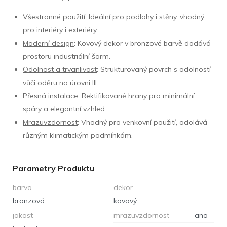
Všestranné použití
: Ideální pro podlahy i stěny, vhodný
pro interiéry i exteriéry.
Moderní design
: Kovový dekor v bronzové barvě dodává
prostoru industriální šarm.
Odolnost a trvanlivost
: Strukturovaný povrch s odolností
vůči oděru na úrovni III.
Přesná instalace
: Rektifikované hrany pro minimální
spáry a elegantní vzhled.
Mrazuvzdornost
: Vhodný pro venkovní použití, odolává
různým klimatickým podmínkám.
Parametry Produktu
barva
dekor
bronzová
kovový
jakost
mrazuvzdornost
ano