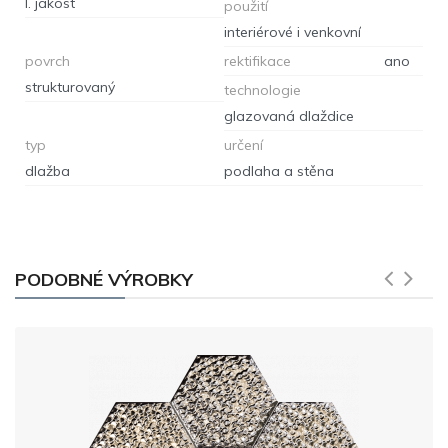
I. jakost
použití
interiérové i venkovní
povrch
rektifikace
ano
strukturovaný
technologie
glazovaná dlaždice
typ
určení
dlažba
podlaha a stěna
PODOBNÉ VÝROBKY