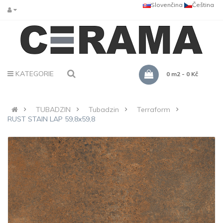
Slovenčina
Čeština
KATEGORIE
0 m2 - 0 Kč
TUBADZIN
Tubadzin
Terraform
RUST STAIN LAP 59,8x59,8