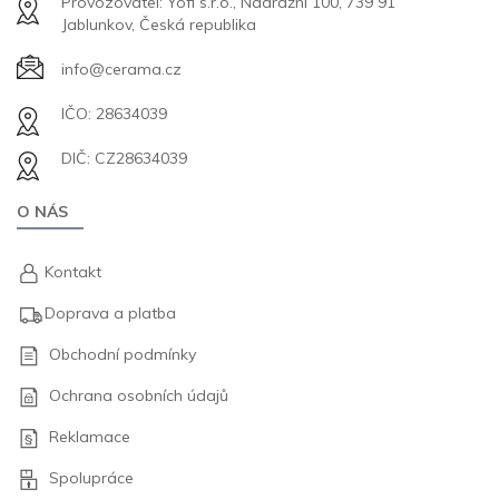
Provozovatel: Yofi s.r.o., Nádražní 100, 739 91
Jablunkov, Česká republika
info@cerama.cz
IČO: 28634039
DIČ: CZ28634039
O NÁS
Kontakt
Doprava a platba
Obchodní podmínky
Ochrana osobních údajů
Reklamace
Spolupráce