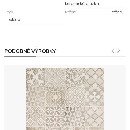
keramická dlažba
typ
určení
stěna
obklad
PODOBNÉ VÝROBKY