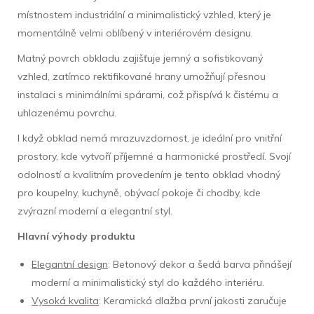
místnostem industriální a minimalistický vzhled, který je
momentálně velmi oblíbený v interiérovém designu.
Matný povrch obkladu zajišťuje jemný a sofistikovaný
vzhled, zatímco rektifikované hrany umožňují přesnou
instalaci s minimálními spárami, což přispívá k čistému a
uhlazenému povrchu.
I když obklad nemá mrazuvzdornost, je ideální pro vnitřní
prostory, kde vytvoří příjemné a harmonické prostředí. Svojí
odolností a kvalitním provedením je tento obklad vhodný
pro koupelny, kuchyně, obývací pokoje či chodby, kde
zvýrazní moderní a elegantní styl.
Hlavní výhody produktu
Elegantní design
: Betonový dekor a šedá barva přinášejí
moderní a minimalistický styl do každého interiéru.
Vysoká kvalita
: Keramická dlažba první jakosti zaručuje