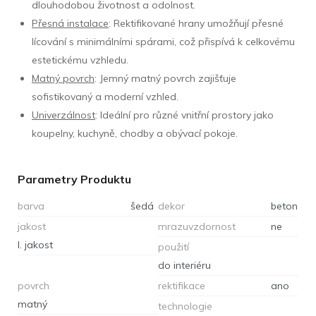
dlouhodobou životnost a odolnost.
Přesná instalace
: Rektifikované hrany umožňují přesné
lícování s minimálními spárami, což přispívá k celkovému
estetickému vzhledu.
Matný povrch
: Jemný matný povrch zajišťuje
sofistikovaný a moderní vzhled.
Univerzálnost
: Ideální pro různé vnitřní prostory jako
koupelny, kuchyně, chodby a obývací pokoje.
Parametry Produktu
barva
šedá
dekor
beton
jakost
mrazuvzdornost
ne
I. jakost
použití
do interiéru
povrch
rektifikace
ano
matný
technologie