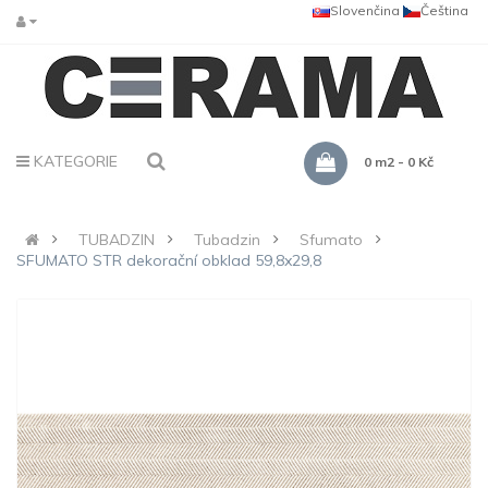
Slovenčina
Čeština
KATEGORIE
0 m2 - 0 Kč
TUBADZIN
Tubadzin
Sfumato
SFUMATO STR dekorační obklad 59,8x29,8