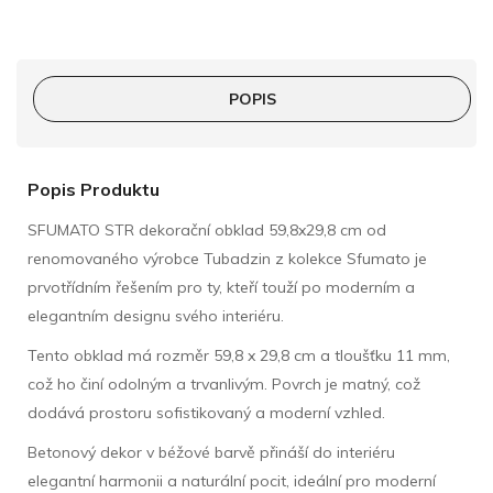
POPIS
Popis Produktu
SFUMATO STR dekorační obklad 59,8x29,8 cm od
renomovaného výrobce Tubadzin z kolekce Sfumato je
prvotřídním řešením pro ty, kteří touží po moderním a
elegantním designu svého interiéru.
Tento obklad má rozměr 59,8 x 29,8 cm a tloušťku 11 mm,
což ho činí odolným a trvanlivým. Povrch je matný, což
dodává prostoru sofistikovaný a moderní vzhled.
Betonový dekor v béžové barvě přináší do interiéru
elegantní harmonii a naturální pocit, ideální pro moderní