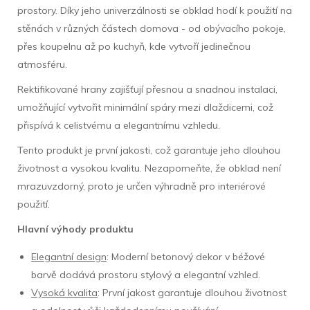
prostory. Díky jeho univerzálnosti se obklad hodí k použití na
stěnách v různých částech domova - od obývacího pokoje,
přes koupelnu až po kuchyň, kde vytvoří jedinečnou
atmosféru.
Rektifikované hrany zajišťují přesnou a snadnou instalaci,
umožňující vytvořit minimální spáry mezi dlaždicemi, což
přispívá k celistvému a elegantnímu vzhledu.
Tento produkt je první jakosti, což garantuje jeho dlouhou
životnost a vysokou kvalitu. Nezapomeňte, že obklad není
mrazuvzdorný, proto je určen výhradně pro interiérové
použití.
Hlavní výhody produktu
Elegantní design
: Moderní betonový dekor v béžové
barvě dodává prostoru stylový a elegantní vzhled.
Vysoká kvalita
: První jakost garantuje dlouhou životnost