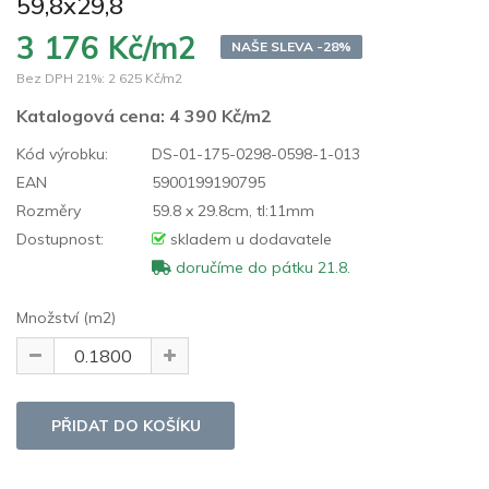
59,8x29,8
3 176 Kč/m2
NAŠE SLEVA -28%
Bez DPH 21%:
2 625 Kč/m2
Katalogová cena:
4 390 Kč/m2
Kód výrobku:
DS-01-175-0298-0598-1-013
EAN
5900199190795
Rozměry
59.8 x 29.8cm, tl:11mm
Dostupnost:
skladem u dodavatele
doručíme do pátku 21.8.
Množství (m2)