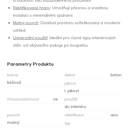
a odolnost vůči každodennímu používání.
Rektifikované hrany
: Umožňují přesnou a snadnou
instalaci s minimálními spárami.
Matný povrch
: Dodává prostoru sofistikovaný a moderní
vzhled.
Univerzální použití
: Ideální pro různé typy interiérových
stěn, od obývacího pokoje po koupelnu.
Parametry Produktu
barva
dekor
beton
béžová
jakost
I. jakost
mrazuvzdornost
ne
použití
do interiéru
povrch
rektifikace
ano
matný
typ