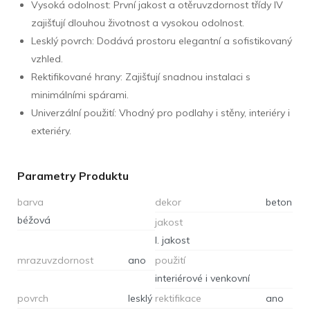
Vysoká odolnost: První jakost a otěruvzdornost třídy IV
zajišťují dlouhou životnost a vysokou odolnost.
Lesklý povrch: Dodává prostoru elegantní a sofistikovaný
vzhled.
Rektifikované hrany: Zajišťují snadnou instalaci s
minimálními spárami.
Univerzální použití: Vhodný pro podlahy i stěny, interiéry i
exteriéry.
Parametry Produktu
barva
dekor
beton
béžová
jakost
I. jakost
mrazuvzdornost
ano
použití
interiérové i venkovní
povrch
lesklý
rektifikace
ano