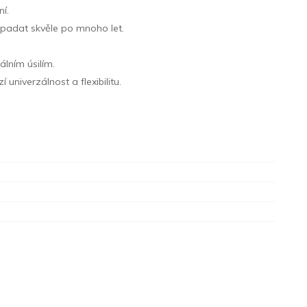
í.
ypadat skvěle po mnoho let.
álním úsilím.
univerzálnost a flexibilitu.