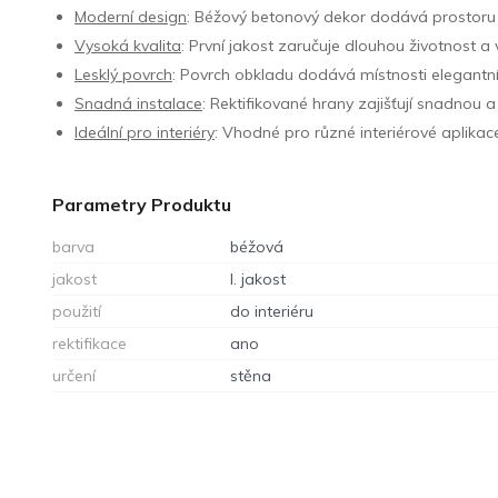
Moderní design
: Béžový betonový dekor dodává prostoru m
Vysoká kvalita
: První jakost zaručuje dlouhou životnost 
Lesklý povrch
: Povrch obkladu dodává místnosti elegantní 
Snadná instalace
: Rektifikované hrany zajišťují snadnou 
Ideální pro interiéry
: Vhodné pro různé interiérové aplikace
Parametry Produktu
barva
béžová
jakost
I. jakost
použití
do interiéru
rektifikace
ano
určení
stěna