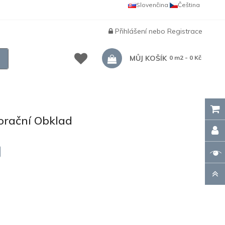
Slovenčina
Čeština
Přihlášení
nebo
Registrace
MŮJ KOŠÍK
0 m2 - 0 Kč
rační Obklad