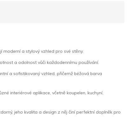
 moderní a stylový vzhled pro své stěny.
ivotnost a odolnost vůči každodennímu používání.
antní a sofistikovaný vzhled, přičemž béžová barva
ůzné interiérové aplikace, včetně koupelen, kuchyní,
ný, jeho kvalita a design z něj činí perfektní doplněk pro