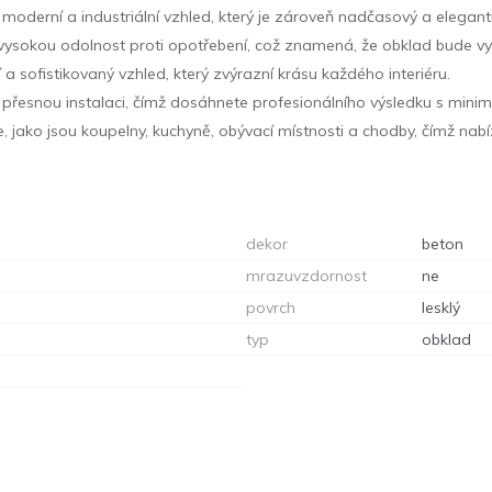
oderní a industriální vzhled, který je zároveň nadčasový a elegantn
a vysokou odolnost proti opotřebení, což znamená, že obklad bude v
a sofistikovaný vzhled, který zvýrazní krásu každého interiéru.
a přesnou instalaci, čímž dosáhnete profesionálního výsledku s minim
, jako jsou koupelny, kuchyně, obývací místnosti a chodby, čímž nabízí 
dekor
beton
mrazuvzdornost
ne
povrch
lesklý
typ
obklad