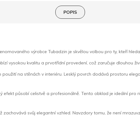
POPIS
movaného výrobce Tubadzin je skvělou volbou pro ty, kteří hledají
ízí vysokou kvalitu a prvotřídní provedení, což zaručuje dlouhou ž
ro použití na stěnách v interiéru. Lesklý povrch dodává prostoru eleg
 efekt působí celistvě a profesionálně. Tento obklad je ideální pro r
 zachovává svůj elegantní vzhled. Navzdory tomu, že není mrazuvzdor