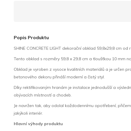
Popis Produktu
SHINE CONCRETE LIGHT dekorační obklad 59,8x29,8 cm od reno
Tento obklad s rozměry 59,8 x 29,8 cm a tloušťkou 10 mm nab
Obklad je vyroben z vysoce kvalitních materiálů a je určen p
betonového dekoru přináší moderní a čistý styl.
Díky rektifikovaným hranám je instalace jednodušší a výsledný
obývacích místností a chodeb.
Je navržen tak, aby odolal každodennímu opotřebení, přičemž
jakýkoli interiér.
Hlavní výhody produktu