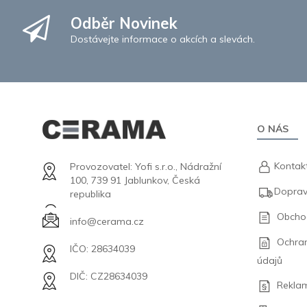
Odběr Novinek
Dostávejte informace o akcích a slevách.
O NÁS
Kontak
Provozovatel: Yofi s.r.o., Nádražní
100, 739 91 Jablunkov, Česká
Doprav
republika
Obcho
info@cerama.cz
Ochra
IČO: 28634039
údajů
DIČ: CZ28634039
Rekla