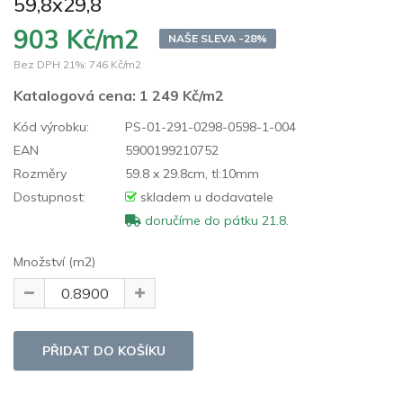
59,8x29,8
903 Kč/m2
NAŠE SLEVA -28%
Bez DPH 21%:
746 Kč/m2
Katalogová cena:
1 249 Kč/m2
Kód výrobku:
PS-01-291-0298-0598-1-004
EAN
5900199210752
Rozměry
59.8 x 29.8cm, tl:10mm
Dostupnost:
skladem u dodavatele
doručíme do pátku 21.8.
Množství (m2)