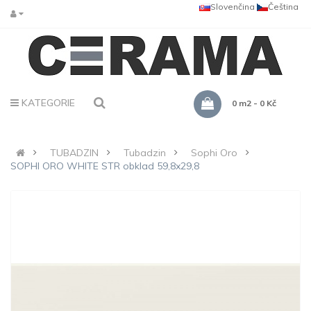
Slovenčina
Čeština
KATEGORIE
0 m2 - 0 Kč
TUBADZIN
Tubadzin
Sophi Oro
SOPHI ORO WHITE STR obklad 59,8x29,8