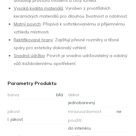
dodávají prostoru moderní a čistý vzhled.
Vysoká kvalita materiálů
: Vyroben z prvotřídních
keramických materiálů pro dlouhou životnost a odolnost.
Matný povrch
: Přispívá k sofistikovanému a příjemnému
vzhledu místnosti.
Rektifikované hrany
: Zajišťují přesné rozměry a těsné
spáry pro esteticky dokonalý vzhled.
Snadná údržba
: Povrch je snadno udržovatelný a odolný
vůči každodennímu opotřebení.
Parametry Produktu
barva
bílá
dekor
jednobarevný
jakost
mrazuvzdornost
ne
I. jakost
použití
do interiéru