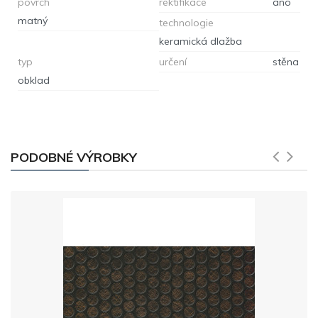
povrch
rektifikace
ano
matný
technologie
keramická dlažba
typ
určení
stěna
obklad
PODOBNÉ VÝROBKY