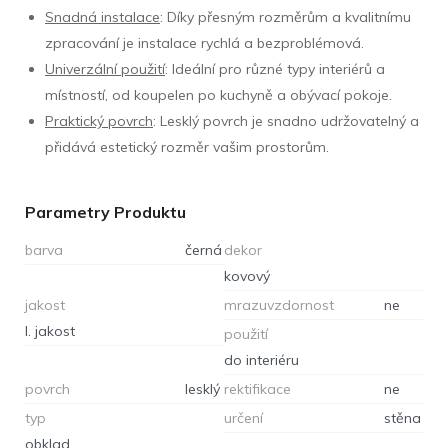
Snadná instalace
: Díky přesným rozměrům a kvalitnímu
zpracování je instalace rychlá a bezproblémová.
Univerzální použití
: Ideální pro různé typy interiérů a
místností, od koupelen po kuchyně a obývací pokoje.
Praktický povrch
: Lesklý povrch je snadno udržovatelný a
přidává estetický rozměr vašim prostorům.
Parametry Produktu
barva
černá
dekor
kovový
jakost
mrazuvzdornost
ne
I. jakost
použití
do interiéru
povrch
lesklý
rektifikace
ne
typ
určení
stěna
obklad