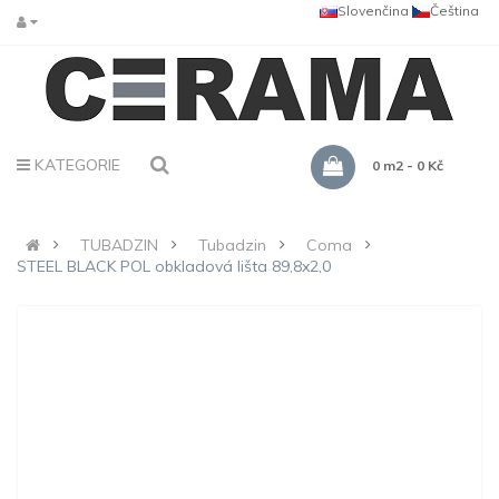
Slovenčina
Čeština
KATEGORIE
0 m2 - 0 Kč
TUBADZIN
Tubadzin
Coma
STEEL BLACK POL obkladová lišta 89,8x2,0