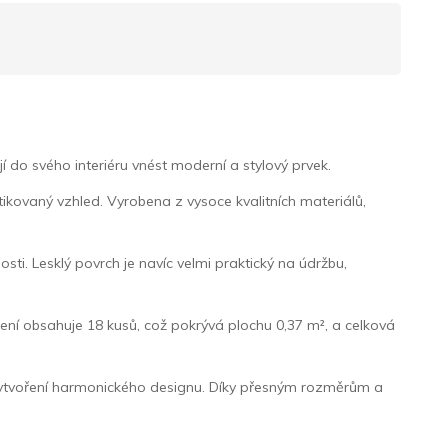
 do svého interiéru vnést moderní a stylový prvek.
tikovaný vzhled. Vyrobena z vysoce kvalitních materiálů,
ti. Lesklý povrch je navíc velmi praktický na údržbu,
alení obsahuje 18 kusů, což pokrývá plochu 0,37 m², a celková
o vytvoření harmonického designu. Díky přesným rozměrům a