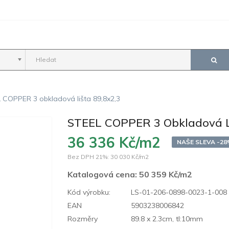
 COPPER 3 obkladová lišta 89,8x2,3
STEEL COPPER 3 Obkladová Li
36 336 Kč/m2
NAŠE SLEVA -2
Bez DPH 21%:
30 030 Kč/m2
Katalogová cena:
50 359 Kč/m2
Kód výrobku:
LS-01-206-0898-0023-1-008
EAN
5903238006842
Rozměry
89.8 x 2.3cm, tl:10mm