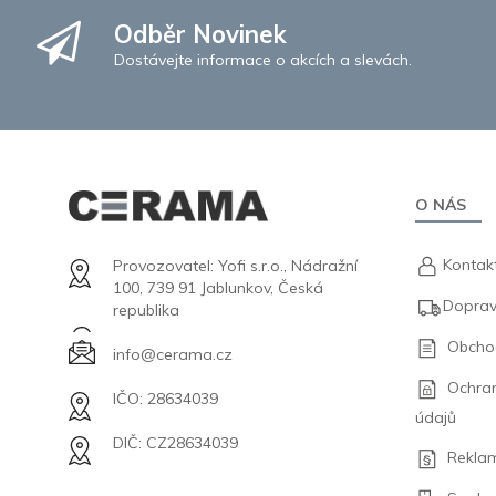
Odběr Novinek
Dostávejte informace o akcích a slevách.
O NÁS
Kontak
Provozovatel: Yofi s.r.o., Nádražní
100, 739 91 Jablunkov, Česká
Doprav
republika
Obcho
info@cerama.cz
Ochra
IČO: 28634039
údajů
DIČ: CZ28634039
Rekla