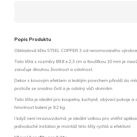
Popis Produktu
Obkladová lišta STEEL COPPER 3 od renomovaného výrobce Tuba
Tato lišta s rozměry 89,8 x 2,3 cm a tloušťkou 10 mm je navr
zaručuje dlouhou životnost a odolnost.
Dekor s kovovým efektem a lesklým povrchem přináší do místno
protože se snadno čistí a je odolný vůči skvrnám.
Tato lišta je ideální pro koupelny, kuchyně, obývací pokoje a
hmotnost balení je 9,2 kg.
I když není mrazuvzdorná, je ideální volbou pro vnitřní ap
jednoduché instalaci je montáž této lišty rychlá a efektivní.