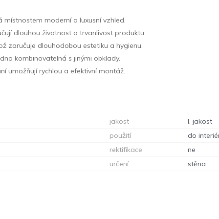
 místnostem moderní a luxusní vzhled.
čují dlouhou životnost a trvanlivost produktu.
 což zaručuje dlouhodobou estetiku a hygienu.
adno kombinovatelná s jinými obklady.
ní umožňují rychlou a efektivní montáž.
jakost
I. jakost
použití
do interié
rektifikace
ne
určení
stěna