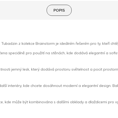
POPIS
dzin z kolekce Brainstorm je ideálním řešením pro ty, kteří chtějí
žena speciálně pro použití na stěnách, kde dodává elegantní a sofis
sti jemný lesk, který dodává prostoru světelnost a pocit prostornos
 další interiéry, kde chcete dosáhnout moderní a elegantní design. B
likace, kde může být kombinována s dalšími obklady a dlaždicemi pr