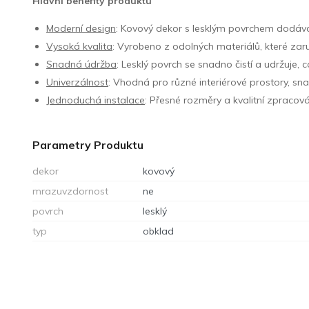
Hlavní benefity produktu
Moderní design
: Kovový dekor s lesklým povrchem dodává
Vysoká kvalita
: Vyrobeno z odolných materiálů, které zaru
Snadná údržba
: Lesklý povrch se snadno čistí a udržuje,
Univerzálnost
: Vhodná pro různé interiérové prostory, sn
Jednoduchá instalace
: Přesné rozměry a kvalitní zpracová
Parametry Produktu
dekor
kovový
mrazuvzdornost
ne
povrch
lesklý
typ
obklad