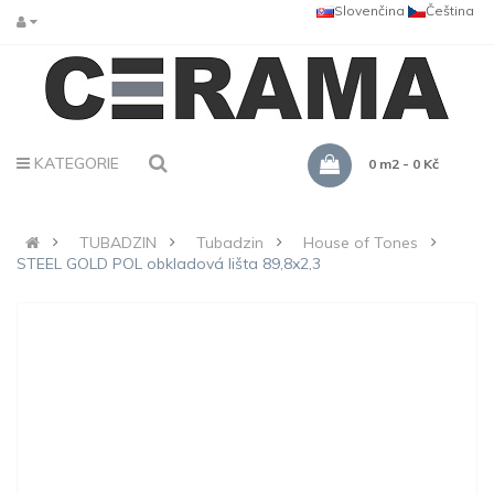
Slovenčina
Čeština
KATEGORIE
0 m2 - 0 Kč
TUBADZIN
Tubadzin
House of Tones
STEEL GOLD POL obkladová lišta 89,8x2,3