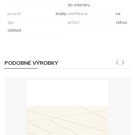
do interiéru
povrch
lesklý
rektifikace
ne
typ
určení
stěna
obklad
PODOBNÉ VÝROBKY