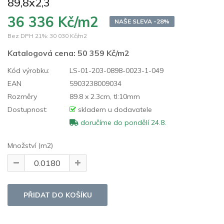
89,8x2,3
36 336 Kč/m2
NAŠE SLEVA -28%
Bez DPH 21%:
30 030 Kč/m2
Katalogová cena:
50 359 Kč/m2
Kód výrobku:
LS-01-203-0898-0023-1-049
EAN
5903238009034
Rozměry
89.8 x 2.3cm, tl:10mm
Dostupnost:
skladem u dodavatele
doručíme do pondělí 24.8.
Množství (m2)