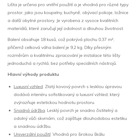
Lišta je určena pro vnitřní použití a je vhodná pro různé typy
prostor, jako jsou koupelny, kuchyně, obývací pokoje, ložnice
a další obytné prostory. Je vyrobena z vysoce kvalitních
materiálů, které zaručují její odolnost a dlouhou životnost.
Balení obsahuje 18 kusů, což pokrývá plochu 0,37 m²,
přičemž celková váha balení je 9,2 kg. Díky přesným
rozměrům a kvalitnímu zpracování je instalace této lišty
jednoduchá a rychlá, bez potřeby speciálních nástrojů.
Hlavní výhody produktu
Luxusní vzhled
: Zlatý kovový povrch s lesklou úpravou
dodává interiéru sofistikovaný a luxusní vzhled, který
zvýrazňuje estetickou hodnotu prostoru.
Snadná údržba
: Lesklý povrch je snadno čistitelný a
odolný vůči skvrnám, což zajišťuje dlouhodobou estetiku
a snadnou údržbu.
Univerzální použití
: Vhodná pro širokou škálu