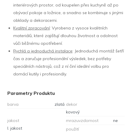
interiérových prostor, od koupelen přes kuchyně až po
obývací pokoje a ložnice, a snadno se kombinuje s jinými
obklady a dekoracemi.
Kvalitní zpracování
: Vyrobena z vysoce kvalitních
materiálů, které zajišťují dlouhou životnost a odolnost
vůči běžnému opotřebení.
Rychlá a jednoduchá instalace
: Jednoduchá montáž šetří
čas a zaručuje profesionální výsledek, bez potřeby
speciálních nástrojů, což z ní činí ideální volbu pro
domácí kutily i profesionály.
Parametry Produktu
barva
zlatá
dekor
kovový
jakost
mrazuvzdornost
ne
I. jakost
použití