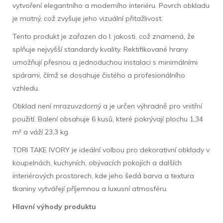
vytvoření elegantního a moderního interiéru. Povrch obkladu
je matný, což zvyšuje jeho vizuální přitažlivost.
Tento produkt je zařazen do I. jakosti, což znamená, že
splňuje nejvyšší standardy kvality. Rektifikované hrany
umožňují přesnou a jednoduchou instalaci s minimálními
spárami, čímž se dosahuje čistého a profesionálního
vzhledu.
Obklad není mrazuvzdorný a je určen výhradně pro vnitřní
použití. Balení obsahuje 6 kusů, které pokrývají plochu 1,34
m² a váží 23,3 kg.
TORI TAKE IVORY je ideální volbou pro dekorativní obklady v
koupelnách, kuchyních, obývacích pokojích a dalších
interiérových prostorech, kde jeho šedá barva a textura
tkaniny vytvářejí příjemnou a luxusní atmosféru.
Hlavní výhody produktu