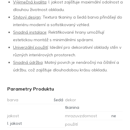
Výjimečná kvalita
: I. jakost zajišťuje maximální odolnost a
dlouhou životnost obkladu.
Stylový design
: Textura tkaniny a šedá barva přinášejí do
interiéru moderní a sofistikovaný vzhled.
Snadná instalace
: Rektifikované hrany umožňují
estetickou montáž s minimálními spárami.
Univerzální použití
: Ideální pro dekorativní obklady stěn v
různých interiérových prostorech.
Snadná údržba
: Matný povrch je nenáročný na čištění a
údržbu, což zajišťuje dlouhodobou krásu obkladu.
Parametry Produktu
barva
šedá
dekor
tkanina
jakost
mrazuvzdornost
ne
I. jakost
použití