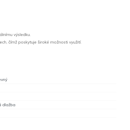
álnímu výsledku.
ech, čímž poskytuje široké možnosti využití.
evný
á dlažba