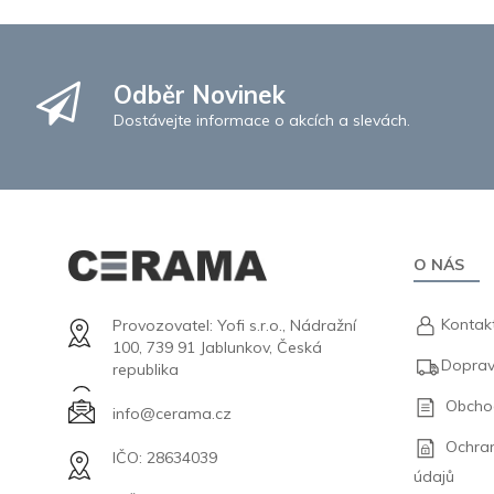
Odběr Novinek
Dostávejte informace o akcích a slevách.
O NÁS
Kontak
Provozovatel: Yofi s.r.o., Nádražní
100, 739 91 Jablunkov, Česká
Doprav
republika
Obcho
info@cerama.cz
Ochra
IČO: 28634039
údajů