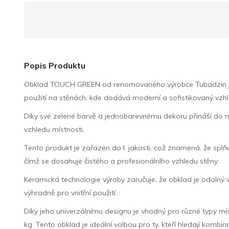
Popis Produktu
Obklad TOUCH GREEN od renomovaného výrobce Tubadzin je so
použití na stěnách, kde dodává moderní a sofistikovaný vzhl
Díky své zelené barvě a jednobarevnému dekoru přináší do m
vzhledu místnosti.
Tento produkt je zařazen do I. jakosti, což znamená, že splň
čímž se dosahuje čistého a profesionálního vzhledu stěny.
Keramická technologie výroby zaručuje, že obklad je odol
výhradně pro vnitřní použití.
Díky jeho univerzálnímu designu je vhodný pro různé typy mís
kg. Tento obklad je ideální volbou pro ty, kteří hledají kombin