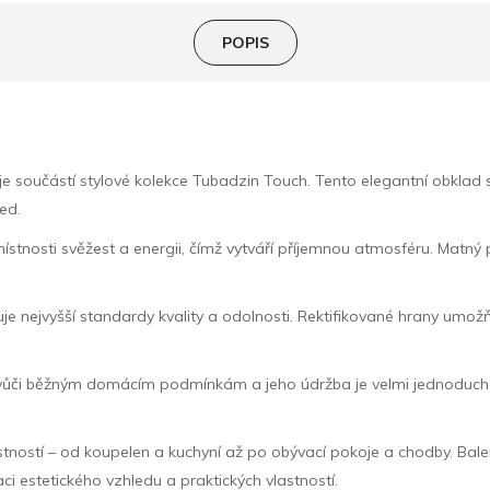
POPIS
učástí stylové kolekce Tubadzin Touch. Tento elegantní obklad s 
ed.
ístnosti svěžest a energii, čímž vytváří příjemnou atmosféru. Matn
uje nejvyšší standardy kvality a odolnosti. Rektifikované hrany umož
ný vůči běžným domácím podmínkám a jeho údržba je velmi jednoduc
tností – od koupelen a kuchyní až po obývací pokoje a chodby. Balen
aci estetického vzhledu a praktických vlastností.