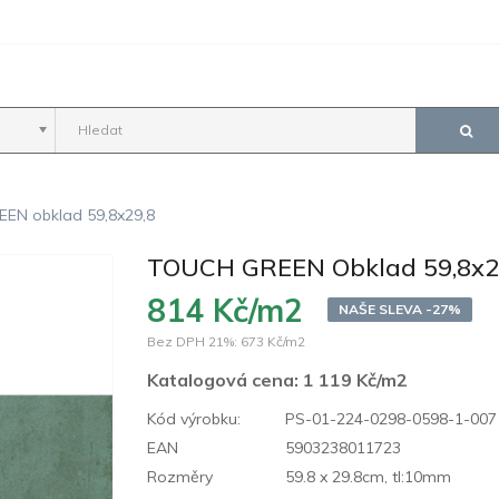
EN obklad 59,8x29,8
TOUCH GREEN Obklad 59,8x2
814 Kč/m2
NAŠE SLEVA -27%
Bez DPH 21%:
673 Kč/m2
Katalogová cena:
1 119 Kč/m2
Kód výrobku:
PS-01-224-0298-0598-1-007
EAN
5903238011723
Rozměry
59.8 x 29.8cm, tl:10mm