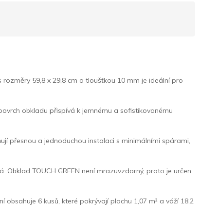
rozměry 59,8 x 29,8 cm a tloušťkou 10 mm je ideální pro
ý povrch obkladu přispívá k jemnému a sofistikovanému
ňují přesnou a jednoduchou instalaci s minimálními spárami,
há. Obklad TOUCH GREEN není mrazuvzdorný, proto je určen
í obsahuje 6 kusů, které pokrývají plochu 1,07 m² a váží 18,2