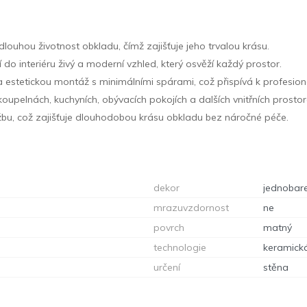
dlouhou životnost obkladu, čímž zajišťuje jeho trvalou krásu.
 do interiéru živý a moderní vzhled, který osvěží každý prostor.
a estetickou montáž s minimálními spárami, což přispívá k profesion
 koupelnách, kuchyních, obývacích pokojích a dalších vnitřních prostor
ržbu, což zajišťuje dlouhodobou krásu obkladu bez náročné péče.
dekor
jednobar
mrazuvzdornost
ne
povrch
matný
technologie
keramick
určení
stěna