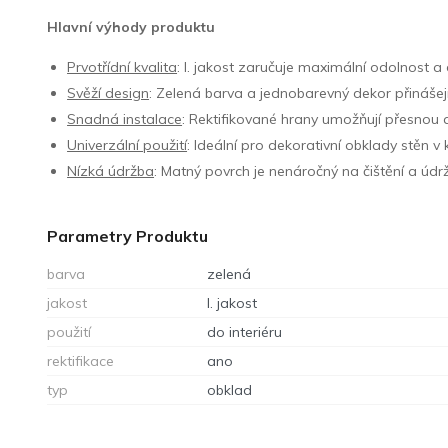
Hlavní výhody produktu
Prvotřídní kvalita
: I. jakost zaručuje maximální odolnost a 
Svěží design
: Zelená barva a jednobarevný dekor přinášejí
Snadná instalace
: Rektifikované hrany umožňují přesnou 
Univerzální použití
: Ideální pro dekorativní obklady stěn v
Nízká údržba
: Matný povrch je nenáročný na čištění a úd
Parametry Produktu
barva
zelená
jakost
I. jakost
použití
do interiéru
rektifikace
ano
typ
obklad