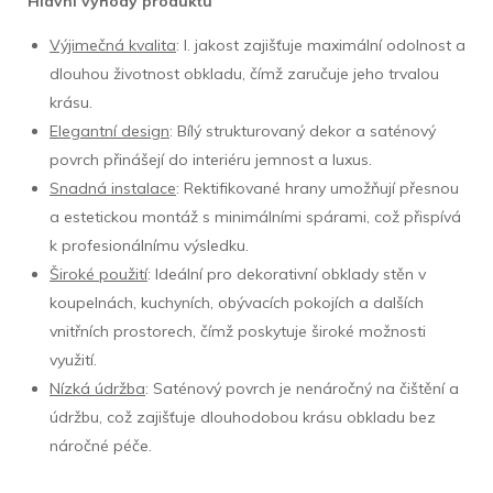
Hlavní výhody produktu
Výjimečná kvalita
: I. jakost zajišťuje maximální odolnost a
dlouhou životnost obkladu, čímž zaručuje jeho trvalou
krásu.
Elegantní design
: Bílý strukturovaný dekor a saténový
povrch přinášejí do interiéru jemnost a luxus.
Snadná instalace
: Rektifikované hrany umožňují přesnou
a estetickou montáž s minimálními spárami, což přispívá
k profesionálnímu výsledku.
Široké použití
: Ideální pro dekorativní obklady stěn v
koupelnách, kuchyních, obývacích pokojích a dalších
vnitřních prostorech, čímž poskytuje široké možnosti
využití.
Nízká údržba
: Saténový povrch je nenáročný na čištění a
údržbu, což zajišťuje dlouhodobou krásu obkladu bez
náročné péče.