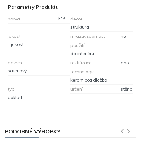
Parametry Produktu
barva
bílá
dekor
struktura
jakost
mrazuvzdornost
ne
I. jakost
použití
do interiéru
povrch
rektifikace
ano
saténový
technologie
keramická dlažba
typ
určení
stěna
obklad
PODOBNÉ VÝROBKY