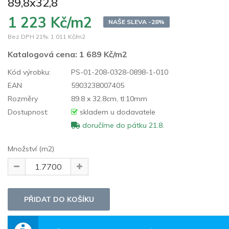
89,8x32,8
1 223 Kč/m2
NAŠE SLEVA -28%
Bez DPH 21%:
1 011 Kč/m2
Katalogová cena:
1 689 Kč/m2
Kód výrobku:
PS-01-208-0328-0898-1-010
EAN
5903238007405
Rozměry
89.8 x 32.8cm, tl:10mm
Dostupnost:
skladem u dodavatele
doručíme do pátku 21.8.
Množství (m2)