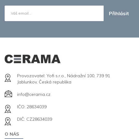
Přihlásit
Provozovatel: Yofi s.r.o., Nádražní 100, 739 91
Jablunkov, Česká republika
info@cerama.cz
IČO: 28634039
DIČ: CZ28634039
O NÁS