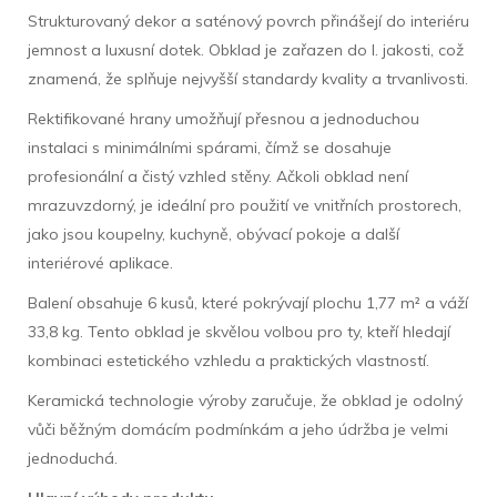
Strukturovaný dekor a saténový povrch přinášejí do interiéru
jemnost a luxusní dotek. Obklad je zařazen do I. jakosti, což
znamená, že splňuje nejvyšší standardy kvality a trvanlivosti.
Rektifikované hrany umožňují přesnou a jednoduchou
instalaci s minimálními spárami, čímž se dosahuje
profesionální a čistý vzhled stěny. Ačkoli obklad není
mrazuvzdorný, je ideální pro použití ve vnitřních prostorech,
jako jsou koupelny, kuchyně, obývací pokoje a další
interiérové aplikace.
Balení obsahuje 6 kusů, které pokrývají plochu 1,77 m² a váží
33,8 kg. Tento obklad je skvělou volbou pro ty, kteří hledají
kombinaci estetického vzhledu a praktických vlastností.
Keramická technologie výroby zaručuje, že obklad je odolný
vůči běžným domácím podmínkám a jeho údržba je velmi
jednoduchá.