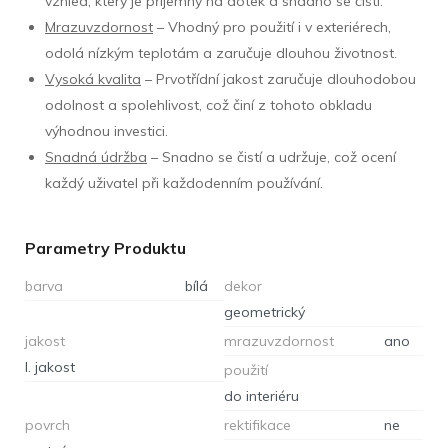
vzhled, který je příjemný na dotek a snadno se čistí.
Mrazuvzdornost
– Vhodný pro použití i v exteriérech,
odolá nízkým teplotám a zaručuje dlouhou životnost.
Vysoká kvalita
– Prvotřídní jakost zaručuje dlouhodobou
odolnost a spolehlivost, což činí z tohoto obkladu
výhodnou investici.
Snadná údržba
– Snadno se čistí a udržuje, což ocení
každý uživatel při každodenním používání.
Parametry Produktu
barva
bílá
dekor
geometrický
jakost
mrazuvzdornost
ano
I. jakost
použití
do interiéru
povrch
rektifikace
ne