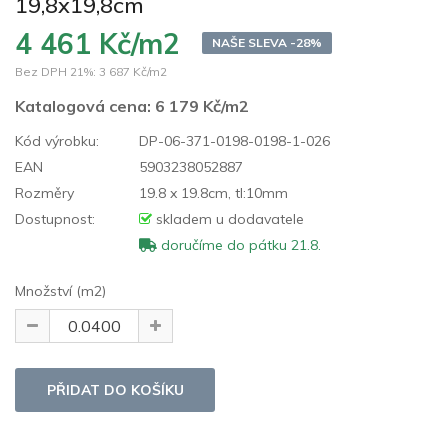
19,8x19,8cm
4 461 Kč/m2
NAŠE SLEVA -28%
Bez DPH 21%:
3 687 Kč/m2
Katalogová cena:
6 179 Kč/m2
Kód výrobku:
DP-06-371-0198-0198-1-026
EAN
5903238052887
Rozměry
19.8 x 19.8cm, tl:10mm
Dostupnost:
skladem u dodavatele
doručíme do pátku 21.8.
Množství (m2)