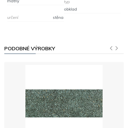
matný
typ
obklad
určení
stěna
PODOBNÉ VÝROBKY