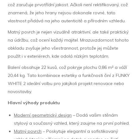
což zaručuje prvotřídní jakost. Ačkoli není rektifikovaný, což
znamená, že jeho hrany nejsou dokonale rovné, tato
vlastnost přidává na jeho autenticitě a přírodním vzhledu.
Matný povrch je nejen vizuálně atraktivní, ale také praktický
na údržbu, což ocení každý majitel. Mrazuvzdornost tohoto
obkladu zvyšuje jeho všestrannost, protože jej můžete
použít i v exteriérech, kde odolá nízkým teplotám.
Balení obsahuje 22 kusů, což pokryje plochu 0,86 m² a váží
20,44 kg. Tato kombinace estetiky a funkčnosti činí z FUNKY
WHITE 2 ideální volbu pro jakýkoli projekt renovace nebo
novostavby.
Hlavní výhody produktu
Moderní geometrický design
– Dodá vašim stěnám
stylový a současný vzhled, který zaujme na první pohled.
Matný povrch
– Poskytuje elegantní a sofistikovaný