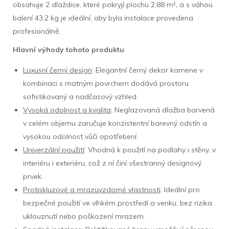
obsahuje 2 dlaždice, které pokryjí plochu 2,88 m², a s váhou
balení 43,2 kg je ideální, aby byla instalace provedena
profesionálně.
Hlavní výhody tohoto produktu
Luxusní černý design
: Elegantní černý dekor kamene v
kombinaci s matným povrchem dodává prostoru
sofistikovaný a nadčasový vzhled.
Vysoká odolnost a kvalita
: Neglazovaná dlažba barvená
v celém objemu zaručuje konzistentní barevný odstín a
vysokou odolnost vůči opotřebení.
Univerzální použití
: Vhodná k použití na podlahy i stěny, v
interiéru i exteriéru, což z ní činí všestranný designový
prvek.
Protiskluzové a mrazuvzdorné vlastnosti
: Ideální pro
bezpečné použití ve vlhkém prostředí a venku, bez rizika
uklouznutí nebo poškození mrazem.