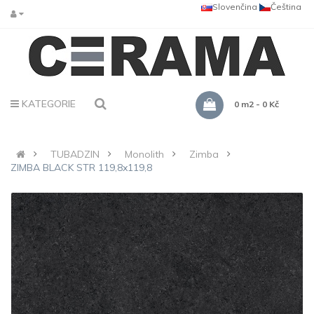
Slovenčina
Čeština
KATEGORIE
0 m2 - 0 Kč
TUBADZIN
Monolith
Zimba
ZIMBA BLACK STR 119,8x119,8