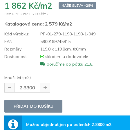
1 862 Kč/m2
NAŠE SLEVA -28%
Bez DPH 21%:
1 539 Kč/m2
Katalogová cena:
2 579 Kč/m2
Kód výrobku:
PP-01-279-1198-1198-1-049
EAN
5900199245815
Rozměry
119.8 x 119.8cm, tl:6mm
Dostupnost:
skladem u dodavatele
doručíme do pátku 21.8.
Množství (m2)
Možno objednat jen po baleních 2.8800 m2