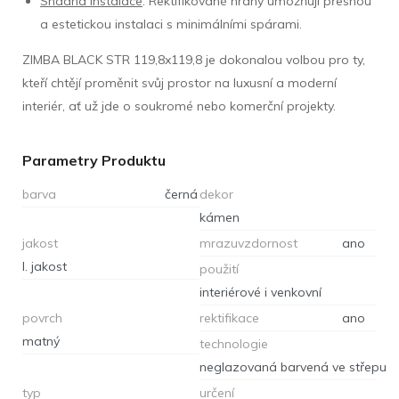
Snadná instalace
: Rektifikované hrany umožňují přesnou
a estetickou instalaci s minimálními spárami.
ZIMBA BLACK STR 119,8x119,8 je dokonalou volbou pro ty,
kteří chtějí proměnit svůj prostor na luxusní a moderní
interiér, ať už jde o soukromé nebo komerční projekty.
Parametry Produktu
barva
černá
dekor
kámen
jakost
mrazuvzdornost
ano
I. jakost
použití
interiérové i venkovní
povrch
rektifikace
ano
matný
technologie
neglazovaná barvená ve střepu
typ
určení