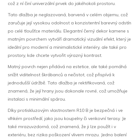
což z ní činí univerzální prvek do jakéhokoli prostoru.
Tato dlažba je neglazovaná, barvená v celém objemu, což
zaručuje její vysokou odolnost a konzistentní barevný odstín
po celé tloušťce materiálu. Elegantní černý dekor kamene s
matným povrchem vytváří dramatický vizuální efekt, který je
ideální pro moderní a minimalistické interiéry, ale také pro
prostory, kde chcete vytvořit výrazný kontrast.
Matný povrch nejen přidává na estetice, ale také pomáhá
snížit viditelnost škrábanců a nečistot, což přispívá k
jednodušší údržbě. Tato dlažba je rektifikovaná, což
znamená, že její hrany jsou dokonale rovné, což umožňuje
instalaci s minimální spárou.
Díky protiskluzovým vlastnostem R10 B je bezpečná i ve
vlhkém prostředí, jako jsou koupelny či venkovní terasy. Je
také mrazuvzdorná, což znamená, že ji lze použít i v
exteriéru, bez rizika poškození vlivem mrazu. Jedno balení