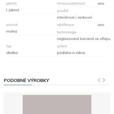
jakost
mrazuvzdornost
ano
I. jakost
použití
interiérové i venkovní
povrch
rektifikace
ano
matný
technologie
neglazovaná barvená ve střepu
typ
určení
dlažba
podlaha a stěna
PODOBNÉ VÝROBKY