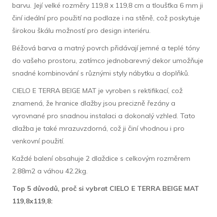
barvu. Její velké rozměry 119,8 x 119,8 cm a tloušťka 6 mm ji
činí ideální pro použití na podlaze i na stěně, což poskytuje
širokou škálu možností pro design interiéru.
Béžová barva a matný povrch přidávají jemné a teplé tóny
do vašeho prostoru, zatímco jednobarevný dekor umožňuje
snadné kombinování s různými styly nábytku a doplňků.
CIELO E TERRA BEIGE MAT je vyroben s rektifikací, což
znamená, že hranice dlažby jsou precizně řezány a
vyrovnané pro snadnou instalaci a dokonalý vzhled. Tato
dlažba je také mrazuvzdorná, což ji činí vhodnou i pro
venkovní použití.
Každé balení obsahuje 2 dlaždice s celkovým rozměrem
2.88m2 a váhou 42.2kg.
Top 5 důvodů, proč si vybrat CIELO E TERRA BEIGE MAT
119,8x119,8: