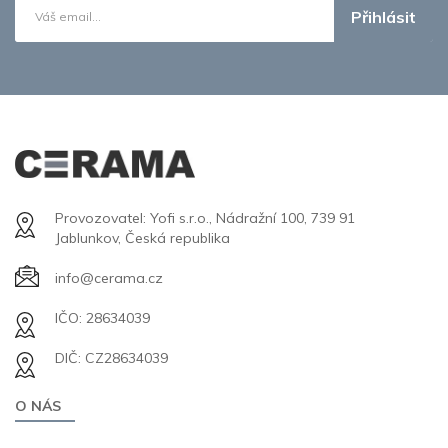
Přihlásit
Provozovatel: Yofi s.r.o., Nádražní 100, 739 91
Jablunkov, Česká republika
info@cerama.cz
IČO: 28634039
DIČ: CZ28634039
O NÁS