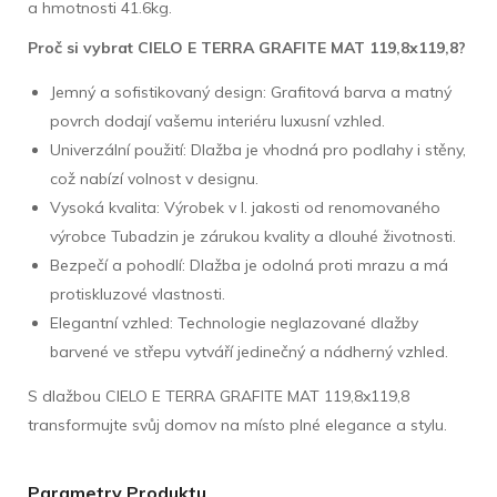
a hmotnosti 41.6kg.
Proč si vybrat CIELO E TERRA GRAFITE MAT 119,8x119,8?
Jemný a sofistikovaný design: Grafitová barva a matný
povrch dodají vašemu interiéru luxusní vzhled.
Univerzální použití: Dlažba je vhodná pro podlahy i stěny,
což nabízí volnost v designu.
Vysoká kvalita: Výrobek v I. jakosti od renomovaného
výrobce Tubadzin je zárukou kvality a dlouhé životnosti.
Bezpečí a pohodlí: Dlažba je odolná proti mrazu a má
protiskluzové vlastnosti.
Elegantní vzhled: Technologie neglazované dlažby
barvené ve střepu vytváří jedinečný a nádherný vzhled.
S dlažbou CIELO E TERRA GRAFITE MAT 119,8x119,8
transformujte svůj domov na místo plné elegance a stylu.
Parametry Produktu