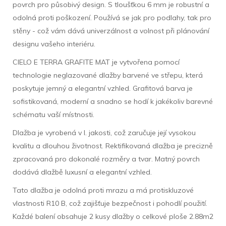
povrch pro působivý design. S tloušťkou 6 mm je robustní a
odolná proti poškození. Používá se jak pro podlahy, tak pro
stěny - což vám dává univerzálnost a volnost při plánování
designu vašeho interiéru.
CIELO E TERRA GRAFITE MAT je vytvořena pomocí
technologie neglazované dlažby barvené ve střepu, která
poskytuje jemný a elegantní vzhled. Grafitová barva je
sofistikovaná, moderní a snadno se hodí k jakékoliv barevné
schématu vaší místnosti.
Dlažba je vyrobená v I. jakosti, což zaručuje její vysokou
kvalitu a dlouhou životnost. Rektifikovaná dlažba je precizně
zpracovaná pro dokonalé rozměry a tvar. Matný povrch
dodává dlažbě luxusní a elegantní vzhled.
Tato dlažba je odolná proti mrazu a má protiskluzové
vlastnosti R10 B, což zajišťuje bezpečnost i pohodlí použití.
Každé balení obsahuje 2 kusy dlažby o celkové ploše 2.88m2