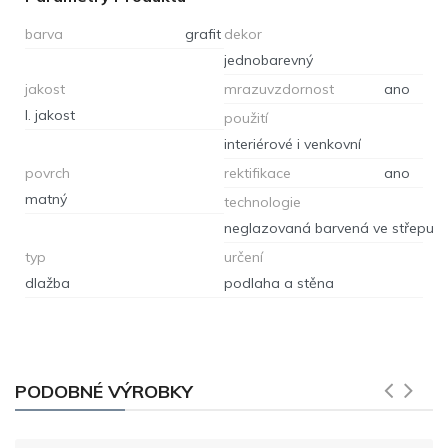
barva
grafit
dekor
jednobarevný
jakost
mrazuvzdornost
ano
I. jakost
použití
interiérové i venkovní
povrch
rektifikace
ano
matný
technologie
neglazovaná barvená ve střepu
typ
určení
dlažba
podlaha a stěna
PODOBNÉ VÝROBKY