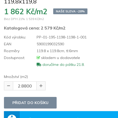
119,8x119,8
1 862 Kč/m2
NAŠE SLEVA -28%
Bez DPH 21%:
1 539 Kč/m2
Katalogová cena:
2 579 Kč/m2
Kód výrobku:
PP-01-195-1198-1198-1-001
EAN
5900199032590
Rozměry
119.8 x 119.8cm, tl:6mm
Dostupnost:
skladem u dodavatele
doručíme do pátku 21.8.
Množství (m2)