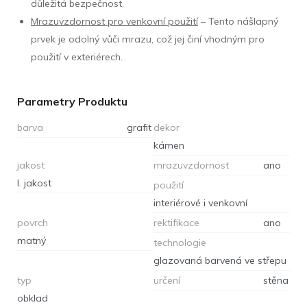
důležitá bezpečnost.
Mrazuvzdornost pro venkovní použití
– Tento nášlapný
prvek je odolný vůči mrazu, což jej činí vhodným pro
použití v exteriérech.
Parametry Produktu
barva
grafit
dekor
kámen
jakost
mrazuvzdornost
ano
I. jakost
použití
interiérové i venkovní
povrch
rektifikace
ano
matný
technologie
glazovaná barvená ve střepu
typ
určení
stěna
obklad