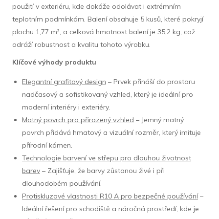
použití v exteriéru, kde dokáže odolávat i extrémním
teplotním podmínkám. Balení obsahuje 5 kusů, které pokryjí
plochu 1,77 m², a celková hmotnost balení je 35,2 kg, což
odráží robustnost a kvalitu tohoto výrobku.
Klíčové výhody produktu
Elegantní grafitový design
– Prvek přináší do prostoru
nadčasový a sofistikovaný vzhled, který je ideální pro
moderní interiéry i exteriéry.
Matný povrch pro přirozený vzhled
– Jemný matný
povrch přidává hmatový a vizuální rozměr, který imituje
přírodní kámen.
Technologie barvení ve střepu pro dlouhou životnost
barev
– Zajišťuje, že barvy zůstanou živé i při
dlouhodobém používání.
Protiskluzové vlastnosti R10 A pro bezpečné používání
–
Ideální řešení pro schodiště a náročná prostředí, kde je