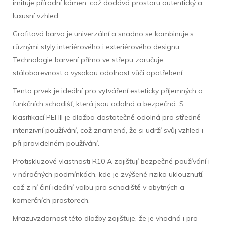
imituje přírodní kámen, což dodává prostoru autentický a
luxusní vzhled.
Grafitová barva je univerzální a snadno se kombinuje s
různými styly interiérového i exteriérového designu.
Technologie barvení přímo ve střepu zaručuje
stálobarevnost a vysokou odolnost vůči opotřebení.
Tento prvek je ideální pro vytváření esteticky příjemných a
funkčních schodišť, která jsou odolná a bezpečná. S
klasifikací PEI III je dlažba dostatečně odolná pro středně
intenzivní používání, což znamená, že si udrží svůj vzhled i
při pravidelném používání.
Protiskluzové vlastnosti R10 A zajišťují bezpečné používání i
v náročných podmínkách, kde je zvýšené riziko uklouznutí,
což z ní činí ideální volbu pro schodiště v obytných a
komerčních prostorech.
Mrazuvzdornost této dlažby zajišťuje, že je vhodná i pro