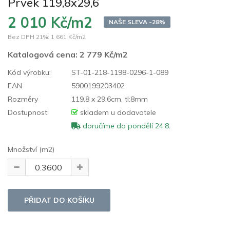
Prvek 119,8x29,6
2 010 Kč/m2
NAŠE SLEVA -28%
Bez DPH 21%:
1 661 Kč/m2
Katalogová cena:
2 779 Kč/m2
Kód výrobku:
ST-01-218-1198-0296-1-089
EAN
5900199203402
Rozměry
119.8 x 29.6cm, tl:8mm
Dostupnost:
skladem u dodavatele
doručíme do pondělí 24.8.
Množství (m2)