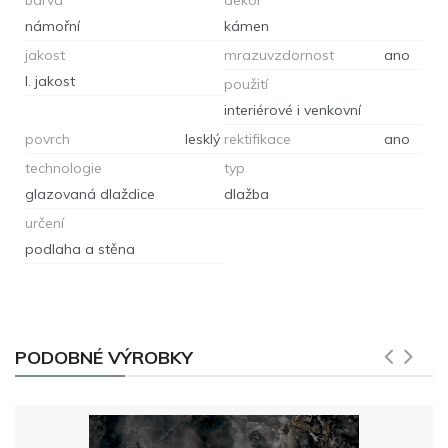
námořní
kámen
jakost
mrazuvzdornost
ano
I. jakost
použití
interiérové i venkovní
povrch
lesklý
rektifikace
ano
technologie
typ
glazovaná dlaždice
dlažba
určení
podlaha a stěna
PODOBNÉ VÝROBKY