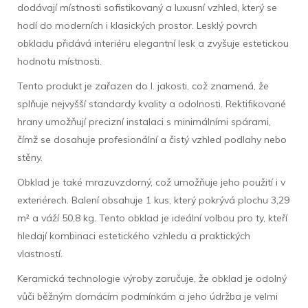
dodávají místnosti sofistikovaný a luxusní vzhled, který se
hodí do moderních i klasických prostor. Lesklý povrch
obkladu přidává interiéru elegantní lesk a zvyšuje estetickou
hodnotu místnosti.
Tento produkt je zařazen do I. jakosti, což znamená, že
splňuje nejvyšší standardy kvality a odolnosti. Rektifikované
hrany umožňují precizní instalaci s minimálními spárami,
čímž se dosahuje profesionální a čistý vzhled podlahy nebo
stěny.
Obklad je také mrazuvzdorný, což umožňuje jeho použití i v
exteriérech. Balení obsahuje 1 kus, který pokrývá plochu 3,29
m² a váží 50,8 kg. Tento obklad je ideální volbou pro ty, kteří
hledají kombinaci estetického vzhledu a praktických
vlastností.
Keramická technologie výroby zaručuje, že obklad je odolný
vůči běžným domácím podmínkám a jeho údržba je velmi