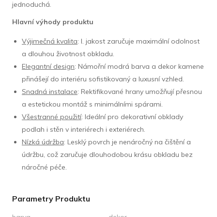
jednoduchá.
Hlavní výhody produktu
Výjimečná kvalita
: I. jakost zaručuje maximální odolnost
a dlouhou životnost obkladu.
Elegantní design
: Námořní modrá barva a dekor kamene
přinášejí do interiéru sofistikovaný a luxusní vzhled.
Snadná instalace
: Rektifikované hrany umožňují přesnou
a estetickou montáž s minimálními spárami.
Všestranné použití
: Ideální pro dekorativní obklady
podlah i stěn v interiérech i exteriérech.
Nízká údržba
: Lesklý povrch je nenáročný na čištění a
údržbu, což zaručuje dlouhodobou krásu obkladu bez
náročné péče.
Parametry Produktu
barva
dekor