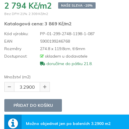
2 794 Kč/m2
NAŠE SLEVA -28%
Bez DPH 21%:
2 309 Kč/m2
Katalogová cena:
3 869 Kč/m2
Kód výrobku:
PP-01-299-2748-1198-1-087
EAN
5900199246768
Rozměry
274.8 x 119.8cm, tl:6mm
Dostupnost:
skladem u dodavatele
doručíme do pátku 21.8.
Množství (m2)
Možno objednat jen po baleních 3.2900 m2