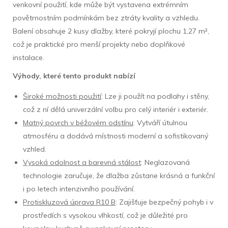
venkovní použití, kde může být vystavena extrémním
povětrnostním podmínkám bez ztráty kvality a vzhledu.
Balení obsahuje 2 kusy dlažby, které pokryjí plochu 1,27 m²,
což je praktické pro menší projekty nebo doplňkové
instalace.
Výhody, které tento produkt nabízí
Široké možnosti použití
: Lze ji použít na podlahy i stěny,
což z ní dělá univerzální volbu pro celý interiér i exteriér.
Matný povrch v béžovém odstínu
: Vytváří útulnou
atmosféru a dodává místnosti moderní a sofistikovaný
vzhled.
Vysoká odolnost a barevná stálost
: Neglazovaná
technologie zaručuje, že dlažba zůstane krásná a funkční
i po letech intenzivního používání.
Protiskluzová úprava R10 B
: Zajišťuje bezpečný pohyb i v
prostředích s vysokou vlhkostí, což je důležité pro