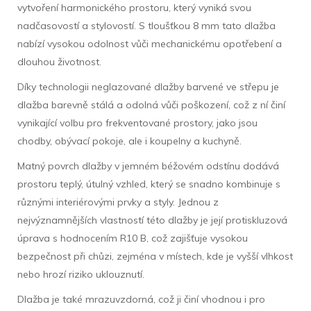
vytvoření harmonického prostoru, který vyniká svou
nadčasovostí a stylovostí. S tloušťkou 8 mm tato dlažba
nabízí vysokou odolnost vůči mechanickému opotřebení a
dlouhou životnost.
Díky technologii neglazované dlažby barvené ve střepu je
dlažba barevně stálá a odolná vůči poškození, což z ní činí
vynikající volbu pro frekventované prostory, jako jsou
chodby, obývací pokoje, ale i koupelny a kuchyně.
Matný povrch dlažby v jemném béžovém odstínu dodává
prostoru teplý, útulný vzhled, který se snadno kombinuje s
různými interiérovými prvky a styly. Jednou z
nejvýznamnějších vlastností této dlažby je její protiskluzová
úprava s hodnocením R10 B, což zajišťuje vysokou
bezpečnost při chůzi, zejména v místech, kde je vyšší vlhkost
nebo hrozí riziko uklouznutí.
Dlažba je také mrazuvzdorná, což ji činí vhodnou i pro