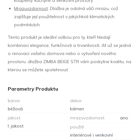
koupelny, kuchyně a venkovní prostory.
Mrazuvzdornost
: Dlažba je odolná vůči mrazu, což
zajišťuje její použitelnost v jakýchkoli klimatických
podmínkách.
Tento produkt je ideální volbou pro ty, kteří hledají
kombinaci elegance, funkčnosti a trvanlivosti. Ať už se jedná
o renovaci vašeho domova nebo o vytvoření nového
prostoru, dlažba ZIMBA BEIGE STR vám poskytne kvalitu, na
kterou se můžete spolehnout.
Parametry Produktu
barva
dekor
béžová
kámen
jakost
mrazuvzdornost
ano
I. jakost
použití
interiérové i venkovní