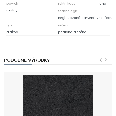
povrch
rektifikace
ano
matný
technologie
neglazovaná barvená ve střepu
typ
určení
dlažba
podlaha a stěna
PODOBNÉ VÝROBKY