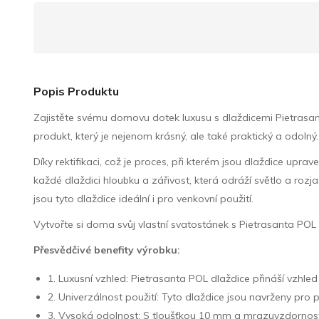
Popis Produktu
Zajistěte svému domovu dotek luxusu s dlaždicemi Pietrasan
produkt, který je nejenom krásný, ale také praktický a odoln
Díky rektifikaci, což je proces, při kterém jsou dlaždice u
každé dlaždici hloubku a zářivost, která odráží světlo a roz
jsou tyto dlaždice ideální i pro venkovní použití.
Vytvořte si doma svůj vlastní svatostánek s Pietrasanta POL 
Přesvědčivé benefity výrobku:
1. Luxusní vzhled: Pietrasanta POL dlaždice přináší vzhl
2. Univerzálnost použití: Tyto dlaždice jsou navrženy pr
3. Vysoká odolnost: S tloušťkou 10 mm a mrazuvzdorností