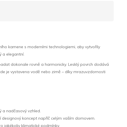
ního kamene s moderními technologiemi, aby vytvořily
 a elegantní.
vypadat dokonale rovně a harmonicky. Lesklý povrch dodává
, kde je vystavena vodě nebo zimě – díky mrazuvzdornosti
ný a nadčasový vzhled.
ntní designový koncept napříč celým vaším domovem.
 jakékoliv klimatické podmínky.