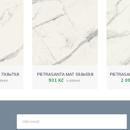
79,8x79,8
PIETRASANTA MAT 59,8x59,8
931 Kč
2 0
09 Kč
1 289 Kč