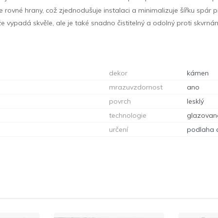
le rovné hrany, což zjednodušuje instalaci a minimalizuje šířku spár p
 vypadá skvěle, ale je také snadno čistitelný a odolný proti skvrnám
dekor
kámen
mrazuvzdornost
ano
povrch
lesklý
technologie
glazovan
určení
podlaha 