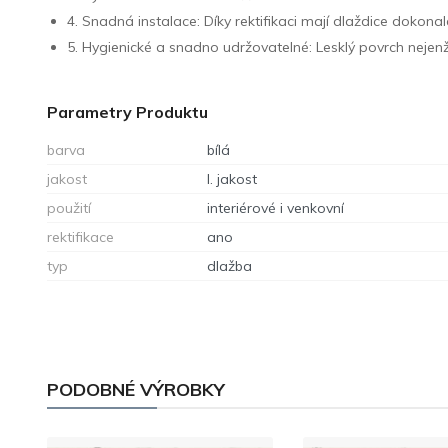
4. Snadná instalace: Díky rektifikaci mají dlaždice dokona
5. Hygienické a snadno udržovatelné: Lesklý povrch nejenže
Parametry Produktu
barva
bílá
jakost
I. jakost
použití
interiérové i venkovní
rektifikace
ano
typ
dlažba
PODOBNÉ VÝROBKY