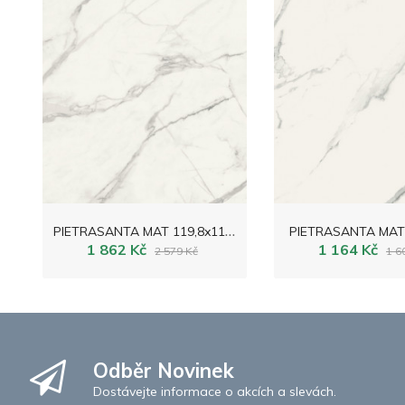
P
IETRASANTA MAT 119,8x119,8
PIETRASANTA MAT 
1 862 Kč
1 164 Kč
2 579 Kč
1 6
Odběr Novinek
Dostávejte informace o akcích a slevách.