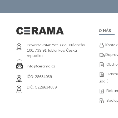
O NÁS
Kontak
Provozovatel: Yofi s.r.o., Nádražní
100, 739 91 Jablunkov, Česká
Doprav
republika
Obcho
info@cerama.cz
Ochra
IČO: 28634039
údajů
DIČ: CZ28634039
Rekla
Spolu