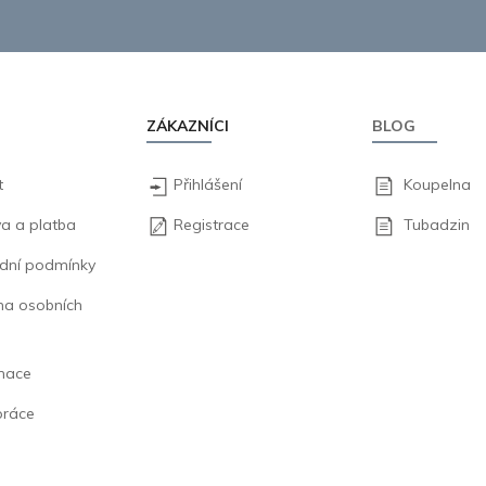
ZÁKAZNÍCI
BLOG
t
Přihlášení
Koupelna
a a platba
Registrace
Tubadzin
dní podmínky
na osobních
mace
práce