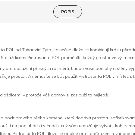
POPIS
ta POL od Tubadzin! Tyto jedinečné dlaždice kombinují krásu přírod
ý. S dlaždicemi Pietrasanta POL proměníte každý prostor ve výjimečný
praveny pro dosažení přesných rozměrů, budou vaše podlahy a stěny 
jasňuje prostor. A nemusíte se bát použít Pietrasanta POL v místech
dlaždicemi – protože váš domov si zaslouží to nejlepší.
ed a pocit pravého bílého kamene, který dodává prostoru sofistikova
o použití na podlahách i stěnách, což vám umožňuje vytvořit kohere
 jsou Pietrasanta POL dlaždice odolné proti poškození a vhodné pro