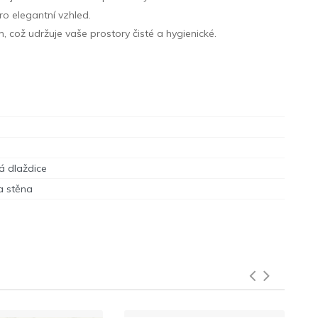
ro elegantní vzhled.
, což udržuje vaše prostory čisté a hygienické.
á dlaždice
a stěna