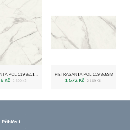
P
IETRASANTA POL 119,8x119,8
PIETRASANTA POL 119,8x59,8
96 Kč
1 572 Kč
2 890 Kč
2 169 Kč
Přihlásit