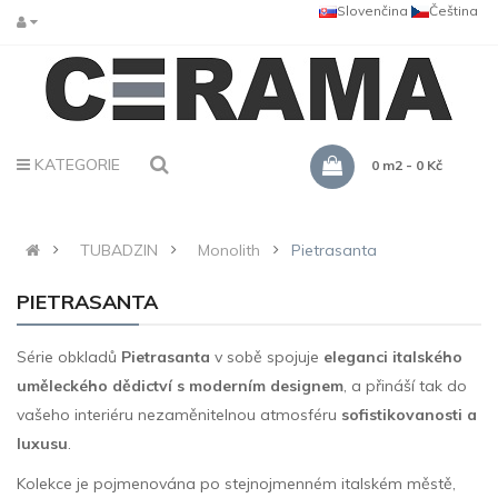
Slovenčina
Čeština
KATEGORIE
0 m2 - 0 Kč
TUBADZIN
Monolith
Pietrasanta
PIETRASANTA
Série obkladů
Pietrasanta
v sobě spojuje
eleganci italského
uměleckého dědictví s moderním designem
, a přináší tak do
vašeho interiéru nezaměnitelnou atmosféru
sofistikovanosti a
luxusu
.
Kolekce je pojmenována po stejnojmenném italském městě,