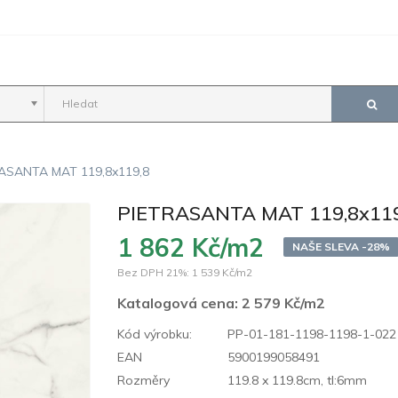
ASANTA MAT 119,8x119,8
PIETRASANTA MAT 119,8x119
1 862 Kč/m2
NAŠE SLEVA -28%
Bez DPH 21%:
1 539 Kč/m2
Katalogová cena:
2 579 Kč/m2
Kód výrobku:
PP-01-181-1198-1198-1-022
EAN
5900199058491
Rozměry
119.8 x 119.8cm, tl:6mm