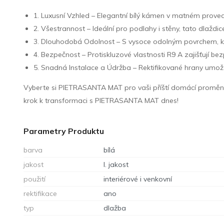
1. Luxusní Vzhled – Elegantní bílý kámen v matném proved
2. Všestrannost – Ideální pro podlahy i stěny, tato dlaž
3. Dlouhodobá Odolnost – S vysoce odolným povrchem, k
4. Bezpečnost – Protiskluzové vlastnosti R9 A zajišťují 
5. Snadná Instalace a Údržba – Rektifikované hrany umožňu
Vyberte si PIETRASANTA MAT pro vaši příští domácí proměnu a 
krok k transformaci s PIETRASANTA MAT dnes!
Parametry Produktu
barva
bílá
jakost
I. jakost
použití
interiérové i venkovní
rektifikace
ano
typ
dlažba