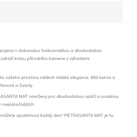
spojena s dokonalou funkcionalitou a dlouhodobou
rý odráží krásu přírodního kamene s výhodami
o vašeho prostoru nádech italské elegance. Bílá barva a
enosti a čistoty.
 PIETRASANTA MAT navrženy pro dlouhodobou výdrž a snadnou
h nejnáročnějších.
 se můžete spolehnout každý den? PIETRASANTA MAT je tu,