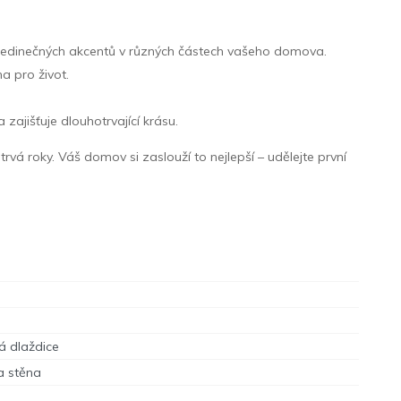
ní jedinečných akcentů v různých částech vašeho domova.
 pro život.
zajišťuje dlouhotrvající krásu.
á roky. Váš domov si zaslouží to nejlepší – udělejte první
á dlaždice
a stěna