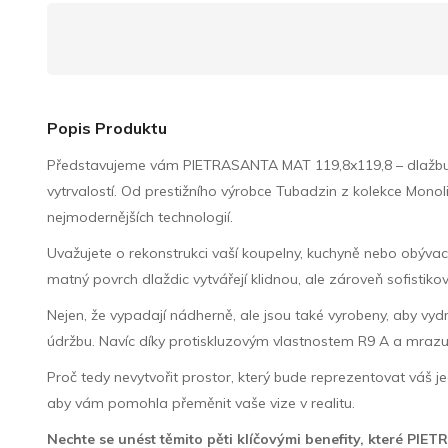
Popis Produktu
Představujeme vám PIETRASANTA MAT 119,8x119,8 – dlažbu, 
vytrvalostí. Od prestižního výrobce Tubadzin z kolekce Mono
nejmodernějších technologií.
Uvažujete o rekonstrukci vaší koupelny, kuchyně nebo obýva
matný povrch dlaždic vytvářejí klidnou, ale zároveň sofistik
Nejen, že vypadají nádherně, ale jsou také vyrobeny, aby v
údržbu. Navíc díky protiskluzovým vlastnostem R9 A a mrazuvz
Proč tedy nevytvořit prostor, který bude reprezentovat váš
aby vám pomohla přeměnit vaše vize v realitu.
Nechte se unést těmito pěti klíčovými benefity, které PI