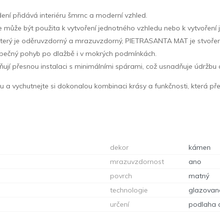
ení přidává interiéru šmrnc a moderní vzhled.
dice může být použita k vytvoření jednotného vzhledu nebo k vytvoře
terý je oděruvzdorný a mrazuvzdorný, PIETRASANTA MAT je stvořena
bezpečný pohyb po dlažbě i v mokrých podmínkách.
jí přesnou instalaci s minimálními spárami, což usnadňuje údržbu a 
vychutnejte si dokonalou kombinaci krásy a funkčnosti, která přetrv
dekor
kámen
mrazuvzdornost
ano
povrch
matný
technologie
glazovan
určení
podlaha 