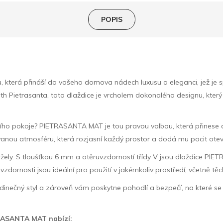
POPIS
která přináší do vašeho domova nádech luxusu a eleganci, jež je 
lith Pietrasanta, tato dlaždice je vrcholem dokonalého designu, kte
cího pokoje? PIETRASANTA MAT je tou pravou volbou, která přinese d
ovanou atmosféru, která rozjasní každý prostor a dodá mu pocit otevř
ydržely. S tloušťkou 6 mm a otěruvzdorností třídy V jsou dlaždice
dornosti jsou ideální pro použití v jakémkoliv prostředí, včetně těc
 jedinečný styl a zároveň vám poskytne pohodlí a bezpečí, na které
ETRASANTA MAT nabízí: