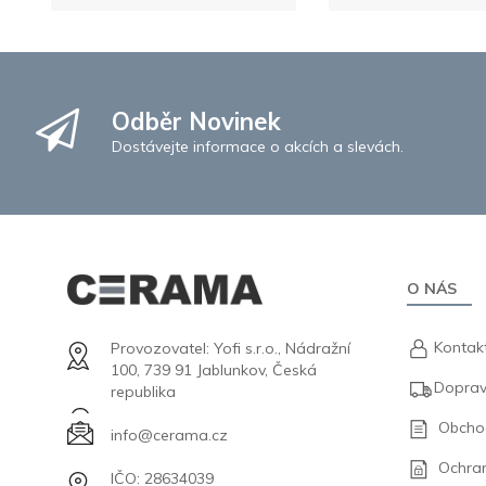
Odběr Novinek
Dostávejte informace o akcích a slevách.
O NÁS
Kontak
Provozovatel: Yofi s.r.o., Nádražní
100, 739 91 Jablunkov, Česká
Doprav
republika
Obcho
info@cerama.cz
Ochra
IČO: 28634039