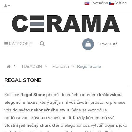
Slovenčina
Čeština
KATEGORIE
0 m2 - 0 Kč
TUBADZIN
Monolith
Regal Stone
REGAL STONE
Kolekce
Regal Stone
přináší do vašeho interiéru
královskou
eleganci a luxus
, který zpříjemní váš životní prostor a přenese
vás do
světa nekonečného stylu
. Série se vyznačuje
nadčasovou krásou a vznešeností. Každý kámen má svůj
vlastní jedinečný charakter
a eleganci, což vytváří dojem, jako