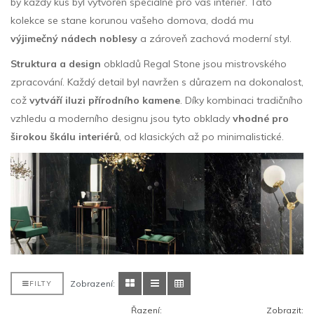
by každý kus byl vytvořen speciálně pro váš interiér. Tato
kolekce se stane korunou vašeho domova, dodá mu
výjimečný nádech noblesy
a zároveň zachová moderní styl.
Struktura a design
obkladů Regal Stone jsou mistrovského
zpracování. Každý detail byl navržen s důrazem na dokonalost,
což
vytváří iluzi přírodního kamene
. Díky kombinaci tradičního
vzhledu a moderního designu jsou tyto obklady
vhodné pro
širokou škálu interiérů
, od klasických až po minimalistické.
Zobrazení:
FILTY
Řazení:
Zobrazit: